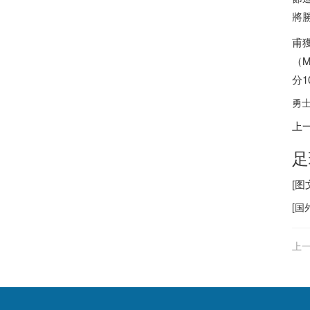
將
甫獲
（M
分1
勇士
上
足
[
[
国
上一
了