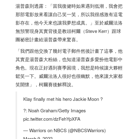
湯普森則透露：「當我復健時如果遇到低潮，我會把
那部電影放來看讓自己笑一笑，所以我很感激有這電
影存在，他今天來也讓我夢想成真。」至於威爾法洛
無預警現身其實背後是教頭柯爾（Steve Kerr）跟球
團祕密計畫給湯普森帶來驚喜。
「我們跟他交換了幾封電子郵件然後計畫了這事，他
其實是湯普森大粉絲，也知道湯普森多愛扮他電影中
角色。現在正好遇到賽季困境，我想是時候讓大夥輕
鬆笑一下。威爾法洛人很好也很幽默，他來讓大家都
笑開懷」，柯爾賽後解釋說。
Klay finally met his hero Jackie Moon ?
?: Noah Graham/Getty Images
pic.twitter.com/dzFehYpXFA
— Warriors on NBCS (@NBCSWarriors)
March 9, 2022