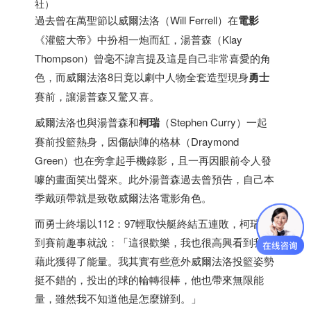
社）
過去曾在萬聖節以威爾法洛（Will Ferrell）在
電影
《灌籃大帝》中扮相一炮而紅，湯普森（Klay
Thompson）曾毫不諱言提及這是自己非常喜愛的角
色，而威爾法洛8日竟以劇中人物全套造型現身
勇士
賽前，讓湯普森又驚又喜。
威爾法洛也與湯普森和
柯瑞
（Stephen Curry）一起
賽前投籃熱身，因傷缺陣的格林（Draymond
Green）也在旁拿起手機錄影，且一再因眼前令人發
噱的畫面笑出聲來。此外湯普森過去曾預告，自己本
季戴頭帶就是致敬威爾法洛電影角色。
而勇士終場以112：97輕取快艇終結五連敗，柯瑞談
到賽前趣事就說：「這很歡樂，我也很高興看到我們
藉此獲得了能量。我其實有些意外威爾法洛投籃姿勢
挺不錯的，投出的球的輪轉很棒，他也帶來無限能
量，雖然我不知道他是怎麼辦到。」