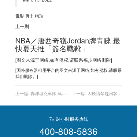
電影 勇士 柯瑞
上一則
NBA／唐西奇獲Jordan牌青睞 最
快夏天推「簽名戰靴」
[图文来源于网络,如有侵权,请联系
福步
网络删除]
[
国外服务器
租用平台的图文来源于网络,如有侵权,请联系
我们删除。]
上一篇:
轟炸坦克車隊 烏
下一篇:
因疫情禁趕房客受
軍：擊斃俄軍上校指揮官
損的洛縣房東 可免除產業稅
滯納金
7× 24小时服务热线
400-808-5836