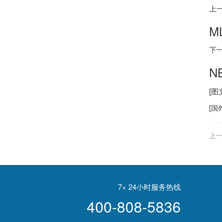
上
M
下
N
[
[
国
上一
7× 24小时服务热线
400-808-5836