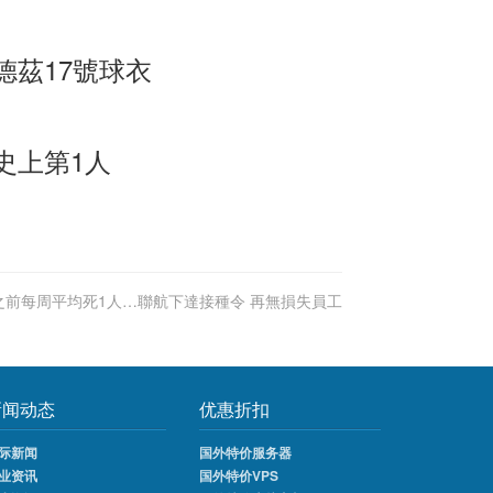
德茲17號球衣
史上第1人
之前每周平均死1人…聯航下達接種令 再無損失員工
新闻动态
优惠折扣
际新闻
国外特价服务器
业资讯
国外特价VPS