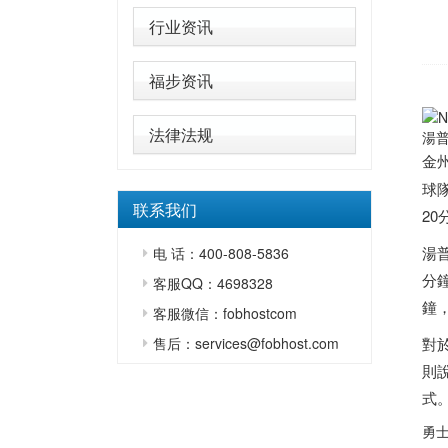
行业资讯
福步资讯
法律法规
湯
金
球
联系我们
2
湯
电 话：400-808-5836
分
客服QQ：4698328
鐘
客服微信：fobhostcom
售后：services@fobhost.com
對
則
式
勇士