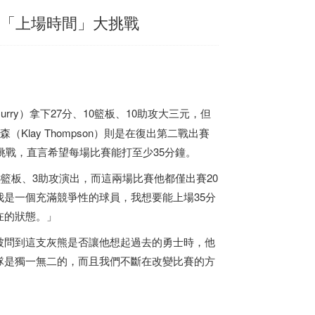
言「上場時間」大挑戰
n Curry）拿下27分、10籃板、10助攻大三元，但
lay Thompson）則是在復出第二戰出賽
挑戰，直言希望每場比賽能打至少35分鐘。
3籃板、3助攻演出，而這兩場比賽他都僅出賽20
是一個充滿競爭性的球員，我想要能上場35分
在的狀態。」
被問到這支灰熊是否讓他想起過去的勇士時，他
隊是獨一無二的，而且我們不斷在改變比賽的方