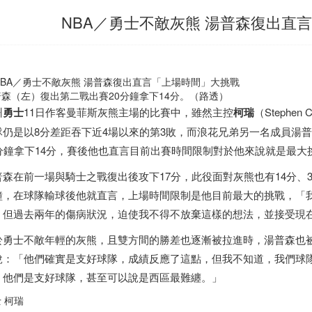
NBA／勇士不敵灰熊 湯普森復出直
普森（左）復出第二戰出賽20分鐘拿下14分。（路透）
州
勇士
11日作客曼菲斯灰熊主場的比賽中，雖然主控
柯瑞
（Stephe
隊仍是以8分差距吞下近4場以來的第3敗，而浪花兄弟另一名成員湯普森（K
0分鐘拿下14分，賽後他也直言目前出賽時間限制對於他來說就是最大
普森在前一場與騎士之戰復出後攻下17分，此役面對灰熊也有14分、
鐘，在球隊輸球後他就直言，上場時間限制是他目前最大的挑戰，「我
，但過去兩年的傷病狀況，迫使我不得不放棄這樣的想法，並接受現
於勇士不敵年輕的灰熊，且雙方間的勝差也逐漸被拉進時，湯普森也
說：「他們確實是支好球隊，成績反應了這點，但我不知道，我們球
。他們是支好球隊，甚至可以說是西區最難纏。」
 柯瑞