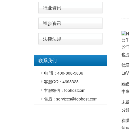
行业资讯
福步资讯
法律法规
公
公
也
联系我们
德羅
La
电 话：400-808-5836
客服QQ：4698328
雖然
客服微信：fobhostcom
中
售后：services@fobhost.com
末
分
崔蘭
籃板