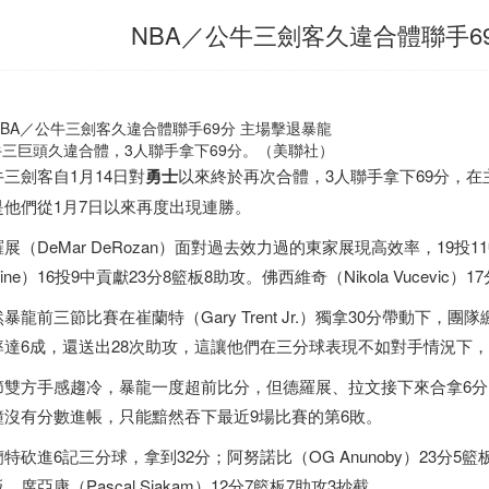
NBA／公牛三劍客久違合體聯手6
牛三巨頭久違合體，3人聯手拿下69分。（美聯社）
牛三劍客自1月14日對
勇士
以來終於再次合體，3人聯手拿下69分，在主
是他們從1月7日以來再度出現連勝。
展（DeMar DeRozan）面對過去效力過的東家展現高效率，19投1
Vine）16投9中貢獻23分8籃板8助攻。佛西維奇（Nikola Vucevi
暴龍前三節比賽在崔蘭特（Gary Trent Jr.）獨拿30分帶動下
率達6成，還送出28次助攻，這讓他們在三分球表現不如對手情況下，仍
節雙方手感趨冷，暴龍一度超前比分，但德羅展、拉文接下來合拿6分
鐘沒有分數進帳，只能黯然吞下最近9場比賽的第6敗。
特砍進6記三分球，拿到32分；阿努諾比（OG Anunoby）23分5籃板4助
，席亞康（Pascal Siakam）12分7籃板7助攻3抄截。