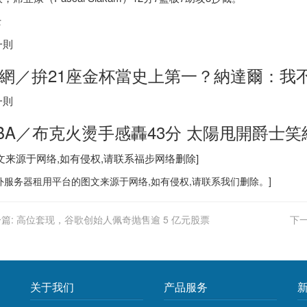
士
一則
網／拚21座金杯當史上第一？納達爾：我
一則
BA／布克火燙手感轟43分 太陽甩開爵士笑
图文来源于网络,如有侵权,请联系
福步
网络删除]
外服务器
租用平台的图文来源于网络,如有侵权,请联系我们删除。]
篇:
高位套现，谷歌创始人佩奇抛售逾 5 亿元股票
下一
关于我们
产品服务