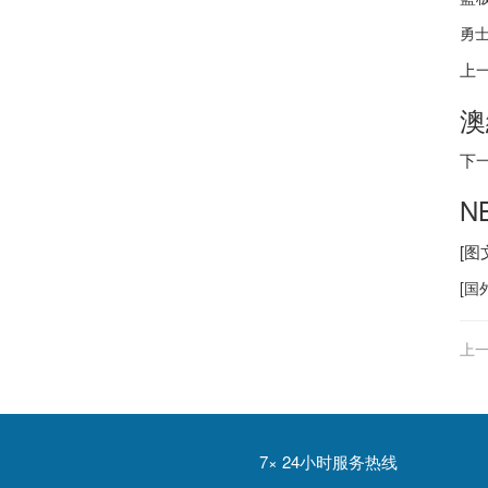
勇
上
澳
下
N
[
[
国
上一
7× 24小时服务热线