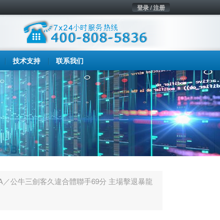
登录 / 注册
技术支持
联系我们
BA／公牛三劍客久違合體聯手69分 主場擊退暴龍