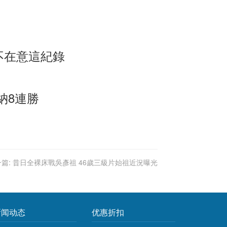
不在意這紀錄
納8連勝
篇:
昔日全裸床戰吳彥祖 46歲三級片始祖近況曝光
新闻动态
优惠折扣