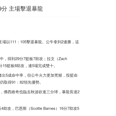
9分 主場擊退暴龍
場以111：105擊退暴龍。公牛拿到2連勝，這
1中，得到29分7籃板7助攻；拉文（Zach
c）17分15籃板8助攻，連5場完成雙十。
，團隊繳出5成命中率，但公牛火力更加兇狠，投籃命
取得91：82領先優勢。
，佛西維奇也臨去秋波砍進三分球，暴龍長達2
攻，巴恩斯（Scottie Barnes）16分7助攻5