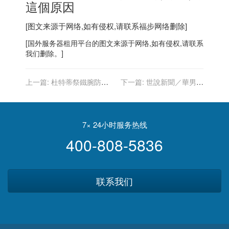
這個原因
[图文来源于网络,如有侵权,请联系
福步
网络删除]
[
国外服务器
租用平台的图文来源于网络,如有侵权,请联系
我们删除。]
上一篇:
杜特蒂祭鐵腕防疫
下一篇:
世說新聞／華男染
未打疫苗者若離家門就逮捕
疫無症狀 30天後慘遭截肢
7× 24小时服务热线
400-808-5836
联系我们