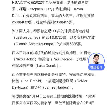
NBA
官方公布2022年全明星賽第一階段的得票結
果，
柯瑞
（Stephen Curry）和杜蘭特（Kevin
Durant）分別高居西區、東區的人氣王。柯瑞是獲得
258萬4623票，杜蘭特得到236萬435票。
除了兩人外，得票數超過200萬的球員還有詹姆斯
（LeBron James）的201萬8725票，以及安戴托昆波
（Giannis Antetokounmpo）的214萬5835票。
西區目前在前場領先的球員分別是詹姆斯、約柯奇
（Nikola Jokic）和喬治（Paul George）；後場則是
柯瑞和唐西奇（Luka Doncic）。
西區前場領先的球員分別是杜蘭特、安戴托昆波和安
比德（Joel Embiid）；後場則是德羅展（DeMar
DeRozan）和哈登（James Harden）。
聯盟將會在1月14日公布第二階段的
投票
結果；1月28
日將公布東西區先發名單，至於替補陣容會在2月4日