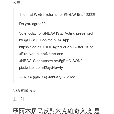
公布。
The first WEST returns for #NBAAllStar 2022!
Do you agree??
Vote today for #NBAAllStar Voting presented
by @TISSOT on the NBA App,
https://t.co/nXTUUCAgzN or on Twitter using
#FirstNameLastName and
#NBAAllStar.https://t.co/5gEHCtSONf
pic.twitter.com/l2cyd4ov4y
— NBA (@NBA) January 6, 2022
NBA 柯瑞 投票
上一則
墨爾本居民反對約克維奇入境 是