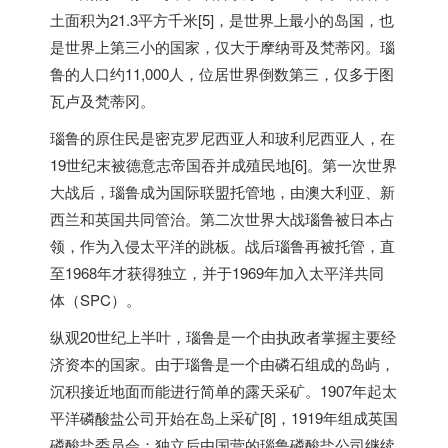
土面积为21.3平方千米[5]，是世界上最小的岛国，也
是世界上第三小的国家，仅大于摩纳哥及梵蒂冈。瑙
鲁的人口约11,000人，位居世界倒数第三，仅多于图
瓦卢及梵蒂冈。
瑙鲁的原住民是密克罗尼西亚人和玻利尼西亚人，在
19世纪末被德意志帝国吞并成殖民地[6]。第一次世界
大战后，瑙鲁成为国际联盟托管地，由澳大利亚、新
西兰和英国共同管治。第二次世界大战瑙鲁被日本占
领，作为入侵太平洋的跳板。战后瑙鲁再被托管，直
至1968年才获得独立，并于1969年加入太平洋共同
体（SPC）。
纵观20世纪上半叶，瑙鲁是一个由执政者掌握主要经
济资本的国家。由于瑙鲁是一个由磷石组成的岛屿，
沉积接近地面而能进行简单的露天采矿。1907年起太
平洋磷酸盐公司开始在岛上采矿[8]，1919年组成英国
磷酸盐委员会；独立后由国营的瑙鲁磷酸盐公司继续