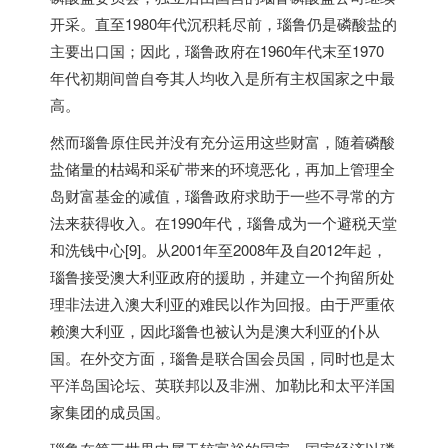
开采。直至1980年代沉积耗尽前，瑙鲁仍是磷酸盐的
主要出口国；因此，瑙鲁政府在1960年代末至1970
年代初期间曾自夸其人均收入是所有主权国家之中最
高。
然而瑙鲁原住民并没有充分运用这些财富，随着磷酸
盐储量的枯竭和采矿带来的环境恶化，再加上管理全
岛财富基金的减值，瑙鲁政府求助于一些不寻常的方
法来获得收入。在1990年代，瑙鲁成为一个避税天堂
和洗钱中心[9]。从2001年至2008年及自2012年起，
瑙鲁接受澳大利亚政府的援助，并建立一个拘留所处
理非法进入澳大利亚的难民以作为回报。由于严重依
赖澳大利亚，因此瑙鲁也被认为是澳大利亚的仆从
国。在外交方面，瑙鲁是联合国会员国，同时也是太
平洋岛国论坛、英联邦以及非洲、加勒比和太平洋国
家集团的成员国。