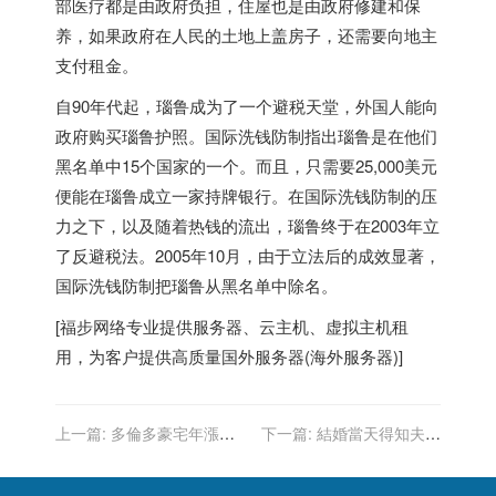
部医疗都是由政府负担，住屋也是由政府修建和保
养，如果政府在人民的土地上盖房子，还需要向地主
支付租金。
自90年代起，瑙鲁成为了一个避税天堂，外国人能向
政府购买瑙鲁护照。国际洗钱防制指出瑙鲁是在他们
黑名单中15个国家的一个。而且，只需要25,000美元
便能在瑙鲁成立一家持牌银行。在国际洗钱防制的压
力之下，以及随着热钱的流出，瑙鲁终于在2003年立
了反避税法。2005年10月，由于立法后的成效显著，
国际洗钱防制把瑙鲁从黑名单中除名。
[
福步
网络专业提供
服务器
、
云主机
、
虚拟主机
租
用，为客户提供高质量
国外服务器
(
海外服务器
)]
上一篇:
多倫多豪宅年漲
下一篇:
結婚當天得知夫劈
27%稱霸全球 台北豪宅也擠
腿同事 人妻偷吃20年生2女
進前十
都像「他」