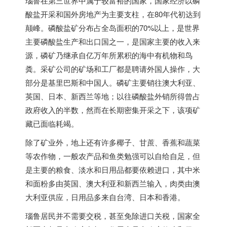
瑙鲁在第三世界中属于较富裕的国家，国家经济以磷
酸盐开采和国外房地产为主要支柱，在80年代初达到
颠峰。磷酸盐矿分布占全岛面积的70%以上，是世界
主要磷酸盐生产和出口国之一，是国家主要的收入来
源，磷矿乃继承自亿万年所累积的海中有机物和鸟
粪。采矿公司的矿场和工厂都是聘请外国人操作，大
部分是基里巴斯和中国人。磷矿主要销往澳大利亚、
英国、日本、新西兰等地；以往磷酸盐外销所得曾占
政府收入的半数，然而在长期密集开采之下，该项矿
藏已面临耗竭。
除了矿业外，地上还有许多椰子、甘蔗、香蕉和蔬菜
等农作物，一般农产品和鱼类勉强可以自给自足，但
是主要的粮食、淡水和日用品都要依赖进口，其中米
和面粉多由英国、澳大利亚和新西兰输入，肉类由澳
大利亚供应，日用品多来自台湾、日本和香港。
瑙鲁居民并不需要交税，甚至免除进口关税，国家全