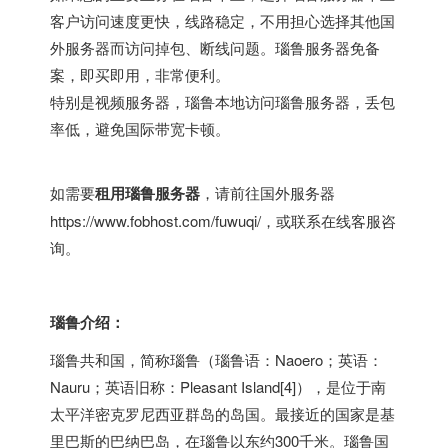
客户访问速度更快，线路稳定，不用担心选择其他国
外服务器而访问掉包、断线问题。瑙鲁服务器免备
案，即买即用，非常便利。
特别是视频服务器，瑙鲁本地访问瑙鲁服务器，丢包
率低，避免国际带宽卡顿。
如需要
租用瑙鲁服务器
，请前往
国外服务器
https://www.fobhost.com/fuwuqi/
，或联系在线客服咨
询。
瑙鲁介绍：
瑙鲁共和国，简称瑙鲁（瑙鲁语：Naoero；英语：
Nauru；英语旧称：Pleasant Island[4]），是位于南
太平洋密克罗尼西亚群岛的岛国。最接近的国家是基
里巴斯的巴纳巴岛，在瑙鲁以东约300千米。瑙鲁国