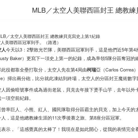
MLB／太空人美聯西區封王 總教練
空人美聯西區冠軍到手。（路透）
空人
今天以3：2擊敗光芒隊，美聯西區冠軍到手，這是他們近5年第4
usty Baker）更寫下一項史上第一的紀錄，成為率領5隊分區奪冠
隊此役都靠全壘打取分，太空人先在第4局由
柯瑞
亞（Carlos Cor
owe）掃出兩分砲，比分就此凍結到終場，太空人的分區封王魔術數字
空人因偷暗號事件成為過街老鼠，貝克去年接下燙手山芋，去年以外
就一項空前紀錄。
涯曾率巨人、小熊、紅人、國民隊取得分區霸主的貝克，加上今天的
一人，這是他總教練生涯的11次季後賽之旅、第8座分區冠軍。
克表示，「這感覺真的太棒了！我現在是如此開心，從我的表情完全