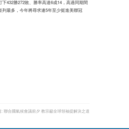
432勝272敗、勝率高達6成14，高過同期間
並列最多，今年將尋求連5年至少挺進美聯冠
:
聯合國氣候會議前夕 教宗籲全球領袖提解決之道