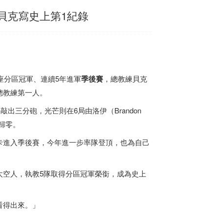
貝克寫史上第1紀錄
座分區冠軍、連續5年進軍
季後賽
，總教練貝克
的總教練第一人。
rea）敲出三分砲，光芒則在6局由洛伊（Brandon
歸零。
卡進入季後賽，今年進一步率隊登頂，也為自己
太空人，執教5隊取得分區冠軍榮銜，成為史上
看得出來。」