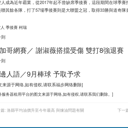
空人成為近年霸業，從2017年起不曾缺席季後賽，這段期間在球季賽打下
美聯其餘各隊，打了57場季後賽則是大聯盟之冠，取得33勝與道奇隊
。
人 季後賽 柯瑞
一則
加哥網賽／ 謝淑薇搭擋受傷 雙打8強退賽
一則
邊人語／9月棒球 予取予求
图文来源于网络,如有侵权,请联系
福步
网络删除]
外服务器
租用平台的图文来源于网络,如有侵权,请联系我们删除。]
篇:
洛縣平均油價升至今年最高 與煉油問題有關
下一篇