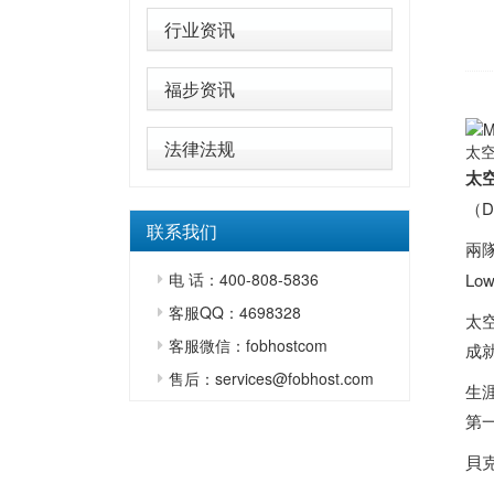
行业资讯
福步资讯
法律法规
太
太
（D
联系我们
兩
电 话：400-808-5836
L
客服QQ：4698328
太
客服微信：fobhostcom
成
售后：services@fobhost.com
生
第
貝