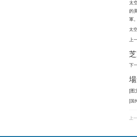
太
的
軍
太空
上
芝
下
場
[
[
国
上一