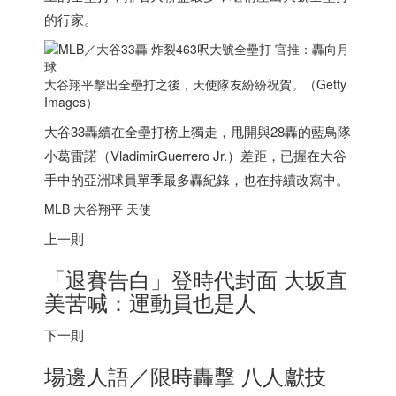
的行家。
大谷翔平擊出全壘打之後，天使隊友紛紛祝賀。（Getty
Images）
大谷33轟續在全壘打榜上獨走，甩開與28轟的藍鳥隊
小葛雷諾（VladimirGuerrero Jr.）差距，已握在大谷
手中的亞洲球員單季最多轟紀錄，也在持續改寫中。
MLB 大谷翔平 天使
上一則
「退賽告白」登時代封面 大坂直
美苦喊：運動員也是人
下一則
場邊人語／限時轟擊 八人獻技