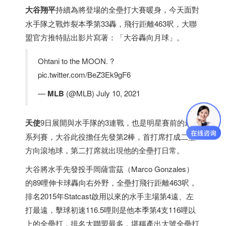
大谷翔平
持續為將登場的全壘打大賽暖身，今天面對
水手隊之戰炸裂本季第33轟，飛行距離463呎，大聯
盟官方推特貼出影片寫著：「大谷轟向月球」。
Ohtani to the MOON. ?
pic.twitter.com/BeZ3Ek9gF6
—
MLB
(@MLB) July 10, 2021
天使
9日展開與水手隊的3連戰，也是明星賽前的最後
系列賽，大谷此役擔任先發第2棒，首打席打成二壘
方向滾地球，第二打席就出現他的全壘打日常。
大谷將水手先發投手岡薩雷茲（Marco Gonzales）
的89哩伸卡球轟向右外野，全壘打飛行距離463呎，
排名2015年Statcast啟用以來的水手主場第4遠、左
打最遠，擊球初速116.5哩則是他本季第4支116哩以
上的全壘打，排名大聯盟最多，堪稱產出大號全壘打