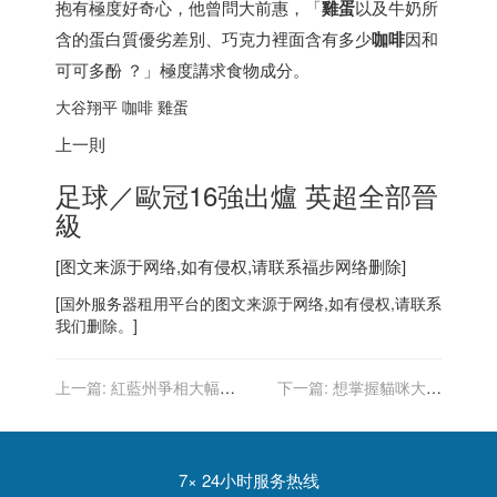
抱有極度好奇心，他曾問大前惠，「
雞蛋
以及牛奶所
含的蛋白質優劣差別、巧克力裡面含有多少
咖啡
因和
可可多酚 ？」極度講求食物成分。
大谷翔平 咖啡 雞蛋
上一則
足球／歐冠16強出爐 英超全部晉
級
[图文来源于网络,如有侵权,请联系
福步
网络删除]
[
国外服务器
租用平台的图文来源于网络,如有侵权,请联系
我们删除。]
上一篇:
紅藍州爭相大幅減
下一篇:
想掌握貓咪大小
稅 全美僅紐約、佛州等5州
便？「排泄日記」服務LINE
增稅
即時傳給飼主
7× 24小时服务热线