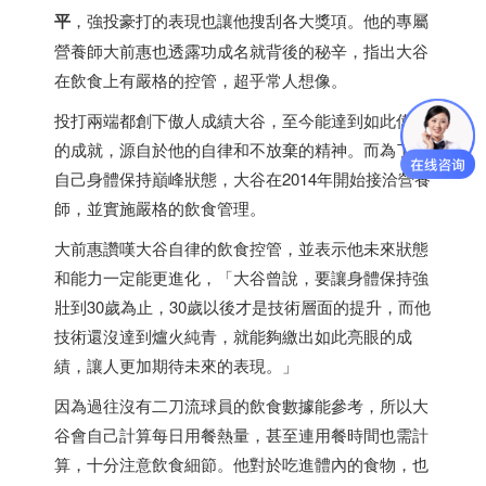
平
，強投豪打的表現也讓他搜刮各大獎項。他的專屬
營養師大前惠也透露功成名就背後的秘辛，指出大谷
在飲食上有嚴格的控管，超乎常人想像。
投打兩端都創下傲人成績大谷，至今能達到如此偉大
的成就，源自於他的自律和不放棄的精神。而為了使
自己身體保持巔峰狀態，大谷在2014年開始接洽營養
師，並實施嚴格的飲食管理。
大前惠讚嘆大谷自律的飲食控管，並表示他未來狀態
和能力一定能更進化，「大谷曾說，要讓身體保持強
壯到30歲為止，30歲以後才是技術層面的提升，而他
技術還沒達到爐火純青，就能夠繳出如此亮眼的成
績，讓人更加期待未來的表現。」
因為過往沒有二刀流球員的飲食數據能參考，所以大
谷會自己計算每日用餐熱量，甚至連用餐時間也需計
算，十分注意飲食細節。他對於吃進體內的食物，也