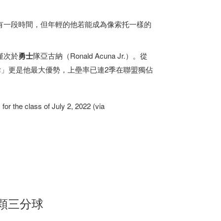
有一段時間，但年輕的他若能成為像索托一樣的
僅次於
勇士
隊亞古納（Ronald Acuna Jr.）。從
律」更是他最大優勢，上壘率已連2季在聯盟獨佔
。
for the class of July 2, 2022 (via
4顆三分球