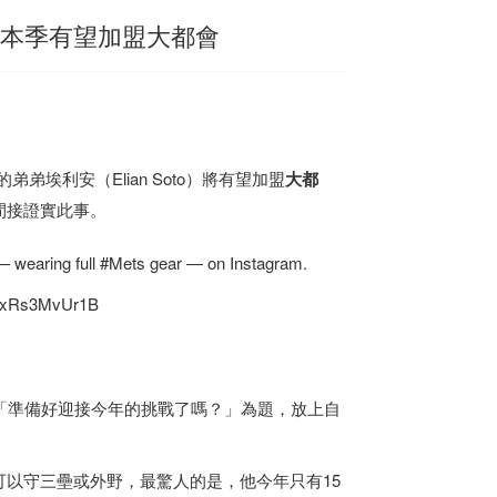
弟本季有望加盟大都會
5歲的弟弟埃利安（Elian Soto）將有望加盟
大都
間接證實此事。
 — wearing full #Mets gear — on Instagram.
com/xRs3MvUr1B
「準備好迎接今年的挑戰了嗎？」為題，放上自
以守三壘或外野，最驚人的是，他今年只有15