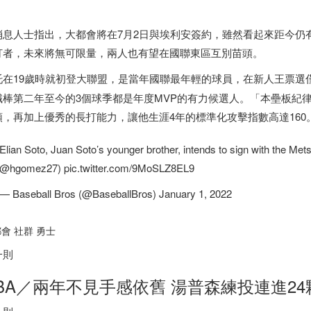
。
消息人士指出，大都會將在7月2日與埃利安簽約，雖然看起來距今仍
打者，未來將無可限量，兩人也有望在國聯東區互別苗頭。
托在19歲時就初登大聯盟，是當年國聯最年輕的球員，在新人王票選
職棒第二年至今的3個球季都是年度MVP的有力候選人。「本壘板紀
頭，再加上優秀的長打能力，讓他生涯4年的標準化攻擊指數高達160
Elian Soto, Juan Soto’s younger brother, intends to sign with the Mets 
@hgomez27) pic.twitter.com/9MoSLZ8EL9
— Baseball Bros (@BaseballBros) January 1, 2022
會 社群 勇士
一則
BA／兩年不見手感依舊 湯普森練投連進2