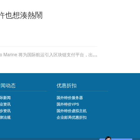
波許也想湊熱鬧
kio Marine 将为国际航运引入区块链支付平台，出口
商可即时收款
新闻动态
优惠折扣
际新闻
国外特价服务器
业资讯
国外特价VPS
步资讯
国外特价虚拟主机
律法规
企业邮局优惠折扣