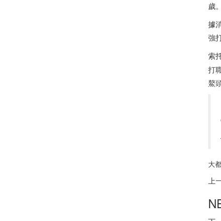
歲
據
強
索
打
鰲
大都
上
N