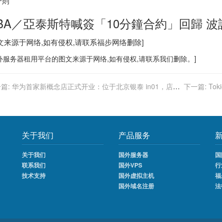
一則
BA／亞泰斯特喊簽「10分鐘合約」回歸 
图文来源于网络,如有侵权,请联系
福步
网络删除]
外服务器
租用平台的图文来源于网络,如有侵权,请联系我们删除。]
篇:
华为首家新概念店正式开业：位于北京银泰 in01，店面
下一篇:
To
计高级奢华
关于我们
产品服务
关于我们
国外服务器
国
联系我们
国外VPS
行
技术支持
国外虚拟主机
福
国外域名注册
法