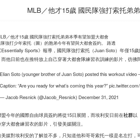
MLB／他才15歲 國民隊強打索托弟
民隊強打少年索托（圖）的胞弟今年有望與大都會簽約。 路透
Essentially Sports》報導，國民隊強打索托（Juan Soto）年僅1
，而他日前也在推特放上自己穿著大都會隊練習衣訓練的影片，彷彿
Elian Soto (younger brother of Juan Soto) posted this workout video
Caption: “Are you ready for what’s coming this year?” pic.twitter.
— Jacob Resnick (@Jacob_Resnick) December 31, 2021
聯盟今年的國際自由球員簽約將從15日展開，而埃利安日前在
社群
以
身穿大都會練習衣的影片，引發美媒關注。
前美媒對埃利安的了解並不多，只知道他和哥哥索托一樣是名左打，可