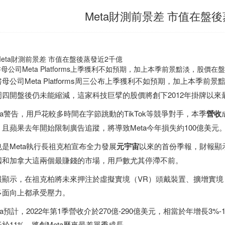
Meta財測前景差 市值在盤
母公司Meta Platforms上季獲利不如預期，加上本季前景黯淡，股價在
母公司Meta Platforms周三公布上季獲利不如預期，加上本季前景
周四開盤後仍未能縮減，這家科技巨擘的股價將創下2012年掛牌以來最
ta警告，用戶花較多時間在字節跳動的TikTok等競爭對手，本季
營收
，且蘋果去年開始限制廣告追蹤，將導致Meta今年損失約100億美元
也是Meta執行長祖克柏宣布全力發展
元宇宙
以來的首份季報，財報顯示
國和
加拿大
這兩個最賺錢的市場，用戶數尤其停滯不前。
報顯示，在祖克柏將未來押注於虛擬實境（VR）頭戴裝置、擴增實境
多面向上都承受壓力。
ta預計，2022年第1季營收介於270億-290億美元，相當於年增長3
低於11%，將創Meta歷來最差單季成長。