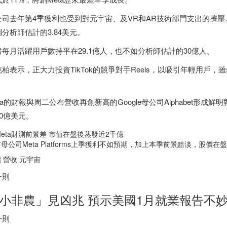
司去年第4季獲利也受到對元宇宙、及VR和AR技術部門支出的擠壓。每股盈
分析師估計的3.84美元。
書每月活躍用戶數持平在29.1億人，也不如分析師估計的30億人。
克柏表示，正大力投資TikTok的競爭對手Reels，以吸引年輕用
。
ta的財報與周二公布營收再創新高的Google母公司Alphabet形成
00億美元。
母公司Meta Platforms上季獲利不如預期，加上本季前景黯淡，股價在
 營收 元宇宙
一則
小非農」見凶兆 預示美國1月就業報告不
一則