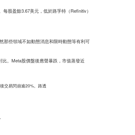
餘3.67美元，低於路孚特（Refinitiv）
戶，雖然那些領域不如動態消息和限時動態等有利可
鮮明對比。Meta股價盤後應聲暴跌，市值蒸發近
盤後交易閃崩逾20%。路透
妙