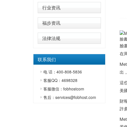
行业资讯
福步资讯
法律法规
臉書
臉書
在
联系我们
Me
电 话：400-808-5836
出
客服QQ：4698328
這
客服微信：fobhostcom
美
售后：services@fobhost.com
財
許
Me
若