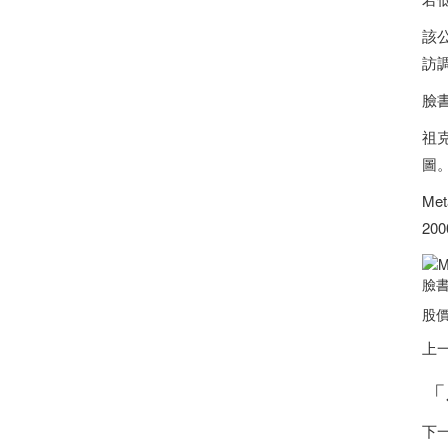
該公
訪調
臉
祖
圖
Me
20
臉書
股價
上
「
下