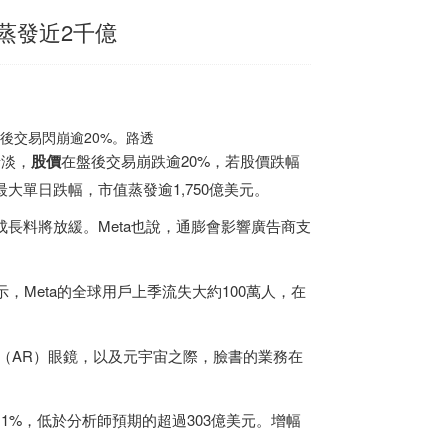
後蒸發近2千億
盤後交易閃崩逾20%。路透
黯淡，
股價
在盤後交易崩跌逾20%，若股價跌幅
大單日跌幅，市值蒸發逾1,750億美元。
成長料將放緩。Meta也說，通膨會影響廣告商支
。
，Meta的全球用戶上季流失大約100萬人，在
（AR）眼鏡，以及元宇宙之際，臉書的業務在
%-11%，低於分析師預期的超過303億美元。增幅