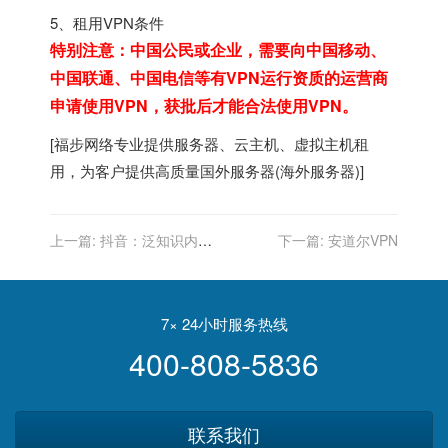
5、租用VPN条件
特别注意：中国公民或企业，需要向中国移动、
中国联通、中国电信等有VPN运行资质的运营商
申请使用VPN，获批后才能合法使用VPN。
[
福步
网络专业提供
服务器
、
云主机
、
虚拟主机
租
用，为客户提供高质量
国外服务器
(
海外服务器
)]
上一篇:
抖音：泛知识内容
下一篇:
安道尔VPN
播放量已占平台总播放量
20%
7× 24小时服务热线
400-808-5836
联系我们