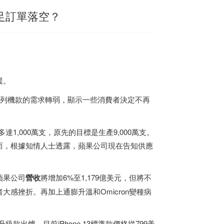
補足訂單落空？
緩。
系列機款的需求轉弱，顯示一些消費者決定不再
達1,000萬支，原先的目標是生產9,000萬支。
而，根據知情人士透露，蘋果公司現在告知供應
蘋果公司
營收
將增加6%至1,179億美元，但將不
感挫折。再加上通膨升溫和Omicron變種病
款出爐。目前iPhone 13標準款價格從799美