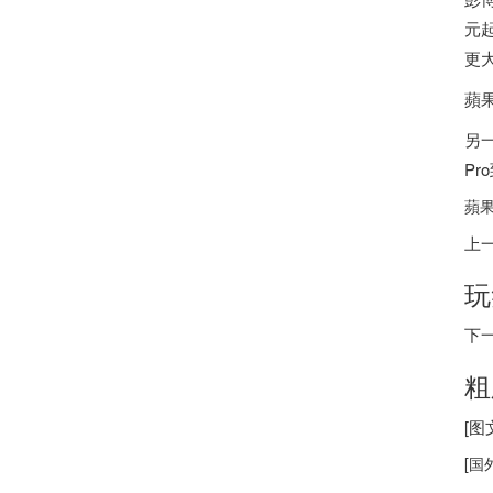
元起
更
蘋
另一
P
蘋果
上
玩
下
粗
[
[
国