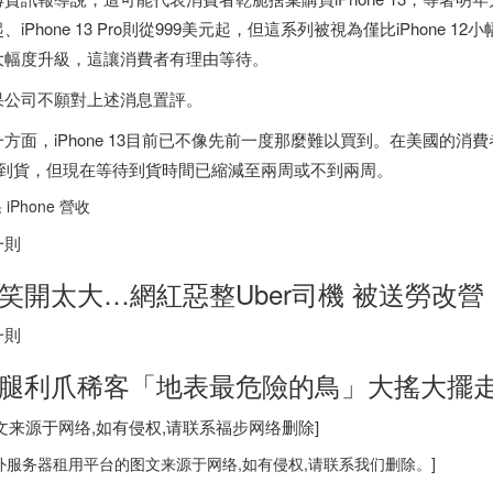
、iPhone 13 Pro則從999美元起，但這系列被視為僅比iPhone 1
大幅度升級，這讓消費者有理由等待。
果公司不願對上述消息置評。
方面，iPhone 13目前已不像先前一度那麼難以買到。在美國的消費者
ro到貨，但現在等待到貨時間已縮減至兩周或不到兩周。
 iPhone 營收
一則
笑開太大…網紅惡整Uber司機 被送勞改
一則
腿利爪稀客「地表最危險的鳥」大搖大擺
图文来源于网络,如有侵权,请联系
福步
网络删除]
外服务器
租用平台的图文来源于网络,如有侵权,请联系我们删除。]