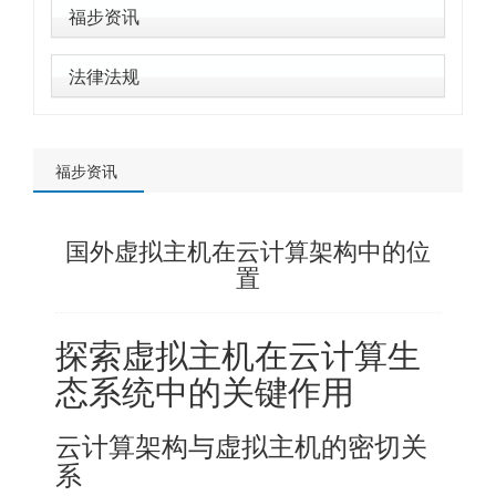
福步资讯
法律法规
福步资讯
国外虚拟主机在云计算架构中的位
置
探索虚拟主机在云计算生
态系统中的关键作用
云计算架构与虚拟主机的密切关
系