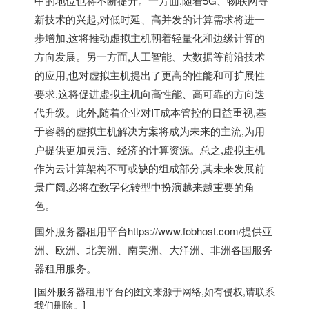
中的地位也将不断提升。一方面,随着5G、物联网等
新技术的兴起,对低时延、高并发的计算需求将进一
步增加,这将推动虚拟主机朝着轻量化和边缘计算的
方向发展。另一方面,人工智能、大数据等前沿技术
的应用,也对虚拟主机提出了更高的性能和可扩展性
要求,这将促进虚拟主机向高性能、高可靠的方向迭
代升级。此外,随着企业对IT成本管控的日益重视,基
于容器的虚拟主机解决方案将成为未来的主流,为用
户提供更加灵活、经济的计算资源。总之,虚拟主机
作为云计算架构不可或缺的组成部分,其未来发展前
景广阔,必将在数字化转型中扮演越来越重要的角
色。
国外服务器租用平台
https://www.fobhost.com/提供亚
洲、欧洲、北美洲、南美洲、大洋洲、非洲各国服务
器租用服务。
[
国外服务器
租用平台的图文来源于网络,如有侵权,请联系
我们删除。]