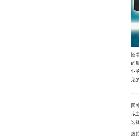
随
的
业
见
一
国
拟
选
虚