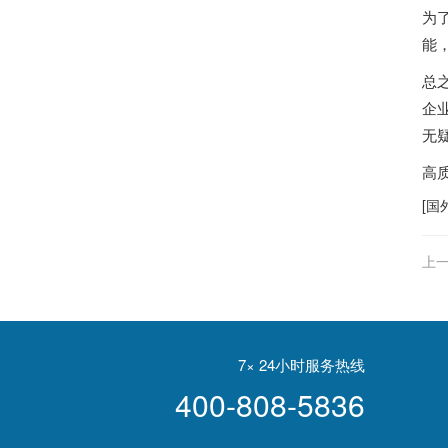
为
能
总
企
无
高
[
国
上一
7× 24小时服务热线
400-808-5836