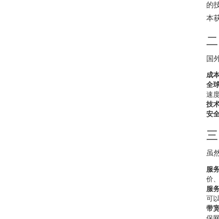
的
本
二
国
成
全
速
技
安
三
虽
服
价
服
可
带
保