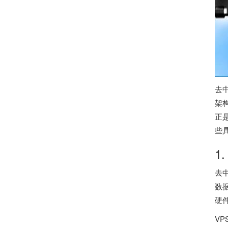
去
架
正
些
1
去
数
硬
V