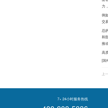
力
例
交
总
和
推
高
[
国
上一
7× 24小时服务热线