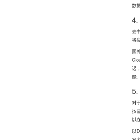
数
4
去
将
国外
C
迟
能
5
对
按
以
以D
发