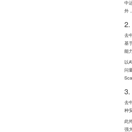
中
外
2
去
基
能
以A
问
S
3
去
种
此
强