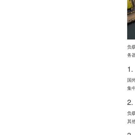
负
务
1
国
集
2
负
其
3