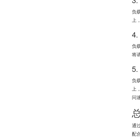
负
上
4
负
将
5
负
上
问
通
配