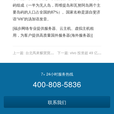
屿组成（一半为无人岛，而维提岛和瓦努阿岛两个主
要岛屿的人口占全国的87%）。国家名称是源自斐济
语“Viti”的汤加语发音。
[
福步
网络专业提供
服务器
、
云主机
、
虚拟主机
租
用，为客户提供高质量
国外服务器
(
海外服务器
)]
上一篇:
台北馬來貘寶寶徵
下一篇:
vivo 投资超 49 亿元
求命名 有人提議「貘德娜」
建智慧终端总部，人才房已
开始动工
7× 24小时服务热线
400-808-5836
联系我们