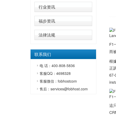
行业资讯
福步资讯
法律法规
La
F
而
联系我们
根據
电 话：400-808-5836
正調
客服QQ：4698328
67
客服微信：fobhostcom
in
售后：services@fobhost.com
F1
這只
C