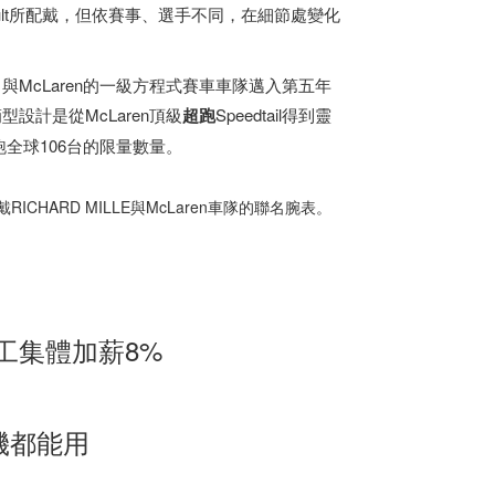
inturault所配戴，但依賽事、選手不同，在細節處變化
了與McLaren的一級方程式賽車車隊邁入第五年
水滴型設計是從McLaren頂級
超跑
Speedtail得到靈
超跑全球106台的限量數量。
戴RICHARD MILLE與McLaren車隊的聯名腕表。
工集體加薪8%
手機都能用