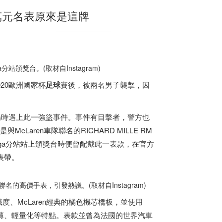
5萬元名表原來是這牌
ga分站頒獎台。(取材自Instagram)
2020歐洲國家杯
足球
賽後，被兩名男子襲擊，因
y停車場時遇上此一強盜事件。事件有目擊者，警方也
cLaren車隊聯名的RICHARD MILLE RM
Romanga分站站上頒獎台時便曾配戴此一表款，在官方
織表帶。
聯名的高價手表，引發熱議。(取材自Instagram)
高辨識度、McLaren經典的橘色機芯橋板，並使用
超薄、輕量化等特點。表款並曾為法國的世界汽車