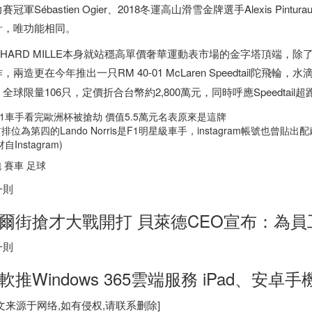
賽冠軍Sébastien Ogier、2018冬運高山滑雪金牌選手Alexis P
計，唯功能相同。
CHARD MILLE本身就站穩高單價奢華運動表市場的金字塔頂端，除
，兩造更在今年推出一只RM 40-01 McLaren Speedtail陀飛輪，
全球限量106只，定價折合台幣約2,800萬元，同時呼應Speedtail
排位為第四的Lando Norris是F1明星級車手，instagram帳號也曾貼出配
自Instagram)
 賽車 足球
一則
爾街搶才大戰開打 貝萊德CEO宣布：為員
一則
軟推Windows 365雲端服務 iPad、安卓
文来源于网络,如有侵权,请联系删除]