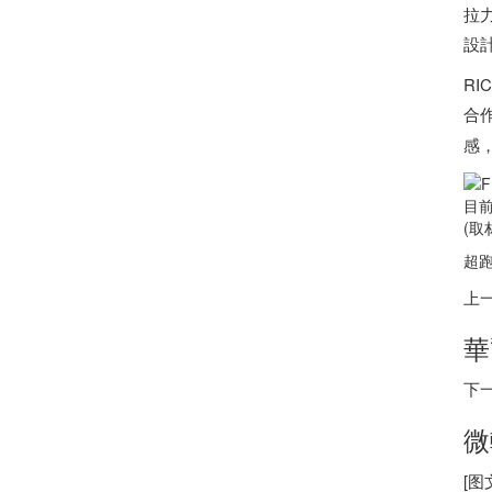
拉力
設
RI
合作
感，
目前
(取材
超跑
上
華
下
微
[图