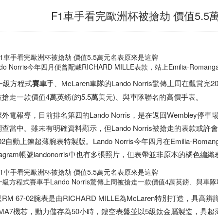
F1車手看完歐洲杯被搶劫 價值5.
ndo Norris今年四月便曾配戴RICHARD MILLE表款，站上Emilia-Roman
1一級方程式
賽車
手、McLaren車隊的Lando Norris驚傳上周在觀賞完
被搶走一款價值4萬英鎊(約5.5萬美元)、與車隊聯名的高價手表。
外電報導，目前排名第四的Lando Norris，是在返回Wemble
查當中。雖未有明確資料顯示，但Lando Norris被搶走的表款或許會是與M
-02自動上鍊超薄腕表特製版。Lando Norris今年四月在Emilia-
stagram帳號landonorris中也有多張照片，但表帶並非原本的橘色編
一級方程式賽車手Lando Norris驚傳上周被搶走一款價值4萬英鎊、與車隊
RM 67-02腕表是由RICHARD MILLE為McLaren特別打造，具
RMA7機芯，動力儲存為50小時，鏤空表盤並以5級鈦金屬製造，具