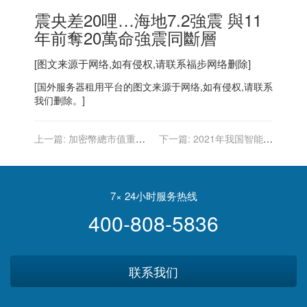
震央差20哩…海地7.2強震 與11
年前奪20萬命強震同斷層
[图文来源于网络,如有侵权,请联系
福步
网络删除]
[
国外服务器
租用平台的图文来源于网络,如有侵权,请联系
我们删除。]
上一篇:
加密幣總市值重返2
下一篇:
2021年我国智能硬
兆美元 比特幣和其他虛擬幣
件ODM行业相关政策汇总
續有斬獲
7× 24小时服务热线
400-808-5836
联系我们