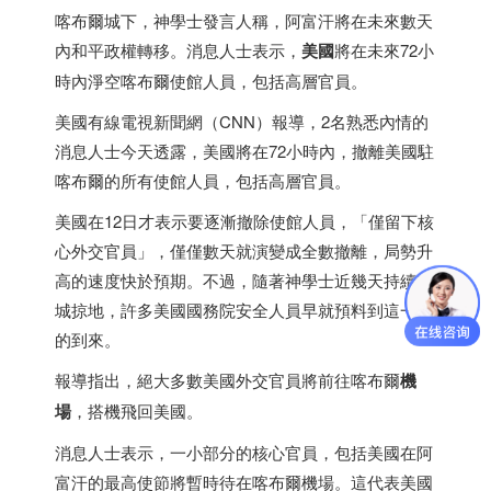
喀布爾城下，神學士發言人稱，阿富汗將在未來數天
內和平政權轉移。消息人士表示，
美國
將在未來72小
時內淨空喀布爾使館人員，包括高層官員。
美國有線電視新聞網（CNN）報導，2名熟悉內情的
消息人士今天透露，美國將在72小時內，撤離美國駐
喀布爾的所有使館人員，包括高層官員。
美國在12日才表示要逐漸撤除使館人員，「僅留下核
心外交官員」，僅僅數天就演變成全數撤離，局勢升
高的速度快於預期。不過，隨著神學士近幾天持續攻
城掠地，許多美國國務院安全人員早就預料到這一天
的到來。
報導指出，絕大多數美國外交官員將前往喀布爾
機
場
，搭機飛回美國。
消息人士表示，一小部分的核心官員，包括美國在阿
富汗的最高使節將暫時待在喀布爾機場。這代表美國