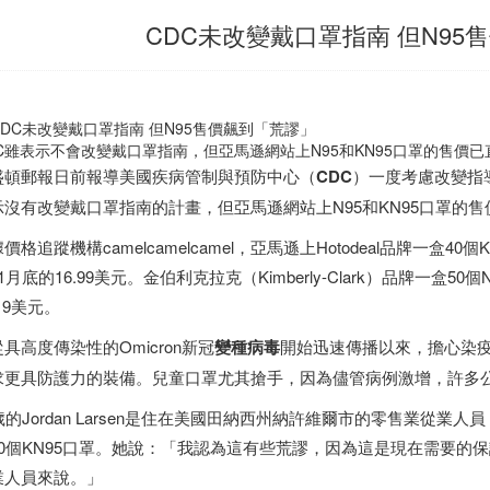
CDC未改變戴口罩指南 但N95
C雖表示不會改變戴口罩指南，但亞馬遜網站上N95和KN95口罩的售價
盛頓郵報日前報導美國疾病管制與預防中心（
CDC
）一度考慮改變指
示沒有改變戴口罩指南的計畫，但亞馬遜網站上N95和KN95口罩的
價格追蹤機構camelcamelcamel，亞馬遜上Hotodeal品牌一盒4
1月底的16.99美元。金伯利克拉克（Kimberly-Clark）品牌一盒5
.19美元。
具高度傳染性的Omicron新冠
變種病毒
開始迅速傳播以來，擔心染
求更具防護力的裝備。兒童口罩尤其搶手，因為儘管病例激增，許多
歲的Jordan Larsen是住在美國田納西州納許維爾市的零售業從
20個KN95口罩。她說：「我認為這有些荒謬，因為這是現在需要的
業人員來說。」