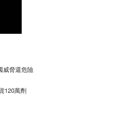
國威脅還危險
貨120萬劑