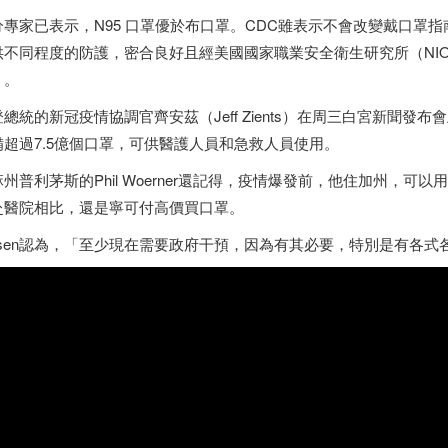
分專家已表示，N95 口罩優於布口罩。CDC雖表示不會改變戴口罩
供不同程度的防護，密合良好且經美國國家職業安全衛生研究所（NIO
」。
登總統的新冠疫情協調官齊安茲（Jeff Zients）在周三白宮新聞
備超過7.5億個口罩，可供醫護人員和急救人員使用。
州普利茅斯的Phil Woerner還記得，疫情爆發前，他住加州，可以
赴醫院相比，還是寧可付高價買口罩。
arsen認為，「至少現在需要政府干預，因為有其必要，特別是有各