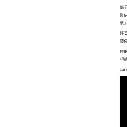
部
提
護
拜
儲
住麻
和
L