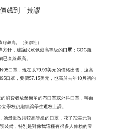
售價飆到「荒謬」
已直線飆高。（美聯社）
導方針，建議民眾佩戴高等級的
口罩
；CDC雖
售價已直線飆高。
0個KN95口罩，現在以79.99美元的價格出售，遠高
0個N95口罩，要價57.15美元，也高於去年10月初的
疫的消費者放棄簡單的布口罩或外科口罩，轉而
公立學校仍繼續讓學生返校上課。
業人員，她最近改用較高等級的口罩，花了72美元買
保護裝備，特別是對像我這種有很多人仰賴的零