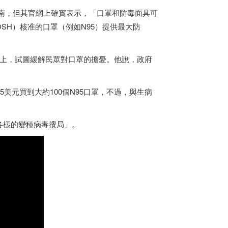
指南，但其官網上確實表示，「口罩和防毒面具可
SH）核准的口罩（例如N95）提供最大防
發布會上，試圖緩解民眾對口罩的擔憂。他說，政府
用5美元買到大約100個N95口罩，不過，與生病
式各樣的變種病毒攪局」。