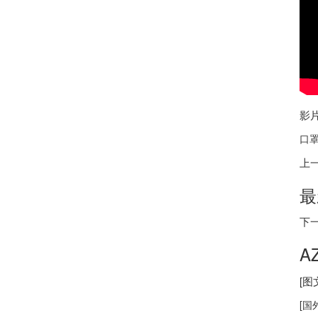
影
口罩
上
最
下
A
[
[
国