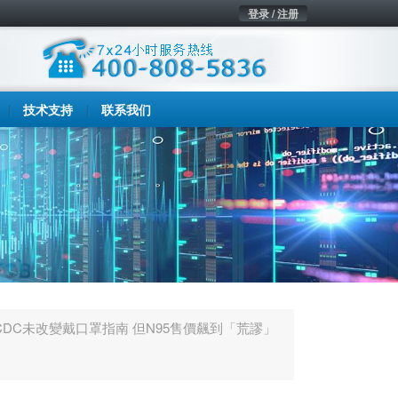
登录 / 注册
技术支持
联系我们
CDC未改變戴口罩指南 但N95售價飆到「荒謬」