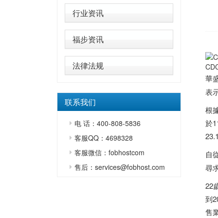
行业资讯
福步资讯
法律法规
CD
華
表
联系我们
根據
於1
电 话：400-808-5836
23
客服QQ：4698328
客服微信：fobhostcom
自從
售后：services@fobhost.com
尋
22
到
售