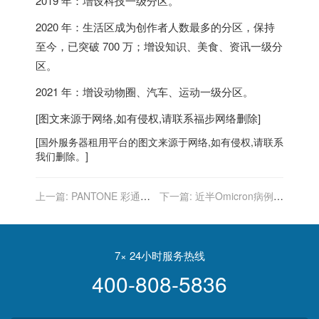
2019 年：增设科技一级分区。
2020 年：生活区成为创作者人数最多的分区，保持
至今，已突破 700 万；增设知识、美食、资讯一级分
区。
2021 年：增设动物圈、汽车、运动一级分区。
[图文来源于网络,如有侵权,请联系
福步
网络删除]
[
国外服务器
租用平台的图文来源于网络,如有侵权,请联系
我们删除。]
上一篇:
PANTONE 彩通公
下一篇:
近半Omicron病例在
布 2022 年度代表色：长春
非洲 世衛籲富國勿再囤積疫
花蓝
苗
7× 24小时服务热线
400-808-5836