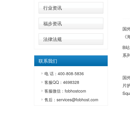
行业资讯
福步资讯
国
《
法律法规
B
系
联系我们
电 话：400-808-5836
国
客服QQ：4698328
片的
客服微信：fobhostcom
S
售后：services@fobhost.com