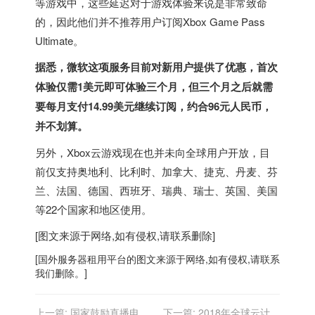
等游戏中，这些延迟对于游戏体验来说是非常致命
的，因此他们并不推荐用户订阅Xbox Game Pass
Ultimate。
据悉，微软这项服务目前对新用户提供了优惠，首次
体验仅需1美元即可体验三个月，但三个月之后就需
要每月支付14.99美元继续订阅，约合96元人民币，
并不划算。
另外，Xbox云游戏现在也并未向全球用户开放，目
前仅支持
奥地利
、
比利时
、
加拿大
、
捷克
、
丹麦
、
芬
兰
、
法国
、
德国
、
西班牙
、
瑞典
、
瑞士
、
英国
、
美国
等22个国家和地区使用。
[图文来源于网络,如有侵权,请联系删除]
[
国外服务器
租用平台的图文来源于网络,如有侵权,请联系
我们删除。]
上一篇:
国家鼓励直播电商
下一篇:
2018年全球云计算