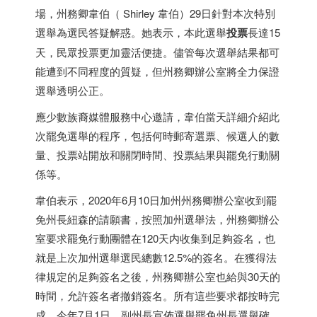
場，州務卿韋伯（ Shirley 韋伯）29日針對本次特別
選舉為選民答疑解惑。她表示，本此選舉
投票
長達15
天，民眾投票更加靈活便捷。儘管每次選舉結果都可
能遭到不同程度的質疑，但州務卿辦公室將全力保證
選舉透明公正。
應少數族裔媒體服務中心邀請，韋伯當天詳細介紹此
次罷免選舉的程序，包括何時郵寄選票、候選人的數
量、投票站開放和關閉時間、投票結果與罷免行動關
係等。
韋伯表示，2020年6月10日加州州務卿辦公室收到罷
免州長紐森的請願書，按照加州選舉法，州務卿辦公
室要求罷免行動團體在120天内收集到足夠簽名，也
就是上次加州選舉選民總數12.5%的簽名。在獲得法
律規定的足夠簽名之後，州務卿辦公室也給與30天的
時間，允許簽名者撤銷簽名。所有這些要求都按時完
成，今年7月1日，副州長宣佈選舉罷免州長選舉確