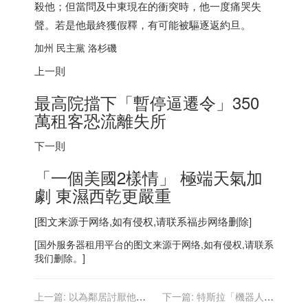
殺他；但當問及中東現在的衝突時，他一度痛哭失
聲。若是他最終獲假釋，有可能被驅逐返約旦。
加州 民主黨 洛杉磯
上一則
最高院擋下「暫停逼遷令」350
萬租客恐流離失所
下一則
「一個美國2樣情」 極端天氣加
劇 東濕西乾更嚴重
[图文来源于网络,如有侵权,请联系
福步
网络删除]
[
国外服务器
租用平台的图文来源于网络,如有侵权,请联系
我们删除。]
上一篇:
以為鄰居討厭他練
下一篇:
特斯拉「機器人」