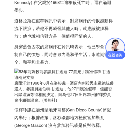
Kennedy) 在父親於1968年遭槍殺死亡時，還在蹣跚
學步。
道格拉斯在假釋聆訊中表示，對席爾汗的悔恨感動得
流下眼淚，若他不再威脅其他人時，就應該被獲釋
放；他也說相信對方是一個值得同情的人。
身穿藍色囚衣的席爾汗在聆訊時表示，他已學會了控
制自己的憤怒，同時會致力過和平生活，永遠期待安
全、和平和非暴力。
席爾汗於1968年6月在洛杉磯一酒店內刺殺民主黨總統參
選人、參議員羅伯特‧甘迺迪，他27日獲准假釋，但能否
出獄還須等待相關決定。圖為他27日出席加州假釋委員
會小組聽證會。(美聯社)
假釋聆訊在加州聖地牙哥郡(San Diego County)監獄
內舉行；根據政策，洛杉磯郡地方檢察官加斯孔
(George Gascón) 沒有參加聆訊或是反對假釋。