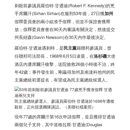
刺殺前參議員羅伯特‧甘迺迪(Robert F. Kennedy)的兇
手席爾汗(Sirhan Sirhan)在服刑53年後，27日獲
加州
假釋委員會的兩小組准予假釋，但並不保證會獲釋
放；假釋委員會會在90天內審議有關決定，然後提交
州長紐森(Gavin Newsom)在30天內作最後決定。
羅伯特‧甘迺迪遇刺時，是
民主黨
籍聯邦參議員，曾
任聯邦司法部長，1968年6月5日凌晨，在
洛杉磯
大使
酒店內遭席爾汗槍擊，送院搶救26個小時後不治，終
年42歲；事件發生前，剛贏得加州及南達科他州的民
主黨總統初選提名，有望成為民主黨總統候選人。
民主黨總統參選人、參議員羅伯特‧甘迺迪於1698年遭槍
殺前，正向競選團隊講話。（美聯社檔案照）
現年77歲的席爾汗第16次申請假釋，並且獲得甘迺迪
兩個兒子支持，其中道格拉斯‧甘迺迪(Douglas