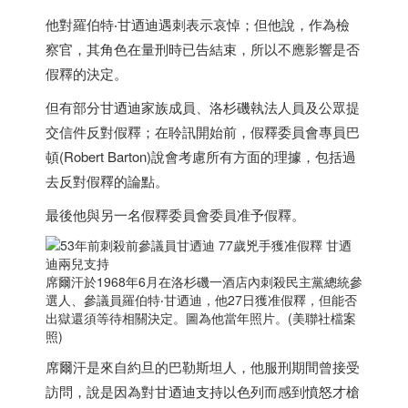
他對羅伯特‧甘迺迪遇刺表示哀悼；但他說，作為檢
察官，其角色在量刑時已告結束，所以不應影響是否
假釋的決定。
但有部分甘迺迪家族成員、洛杉磯執法人員及公眾提
交信件反對假釋；在聆訊開始前，假釋委員會專員巴
頓(Robert Barton)說會考慮所有方面的理據，包括過
去反對假釋的論點。
最後他與另一名假釋委員會委員准予假釋。
席爾汗於1968年6月在洛杉磯一酒店內刺殺民主黨總統參
選人、參議員羅伯特‧甘迺迪，他27日獲准假釋，但能否
出獄還須等待相關決定。圖為他當年照片。(美聯社檔案
照)
席爾汗是來自約旦的巴勒斯坦人，他服刑期間曾接受
訪問，說是因為對甘迺迪支持
以色列
而感到憤怒才槍