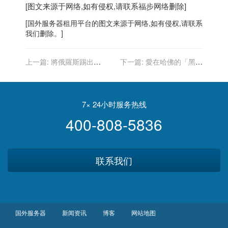
[图文来源于网络,如有侵权,请联系
福步
网络删除]
[
国外服务器
租用平台的图文来源于网络,如有侵权,请联系
我们删除。]
上一篇:
將俄羅斯踢出
下一篇:
愛在哈佛的「黑白
SWIFT 美加和歐盟決使出
配」 傑克森曾曝醫生老公的
「金融斬首令」
浪漫舉動
7× 24小时服务热线
400-808-5836
联系我们
国外服务器
新闻资讯
博客
网站地图