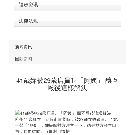
福步资讯
法律法规
新闻资讯
国际新闻
41歲婦被29歲店員叫「阿姨」 釀互
毆後這樣解決
杭州41歲邢女士到超市買菜時，被29歲女收銀員叫了她
一聲「阿姨」，她提醒對方注意一下，結果雙方發生口
角，繼而動武。（取材自微博）