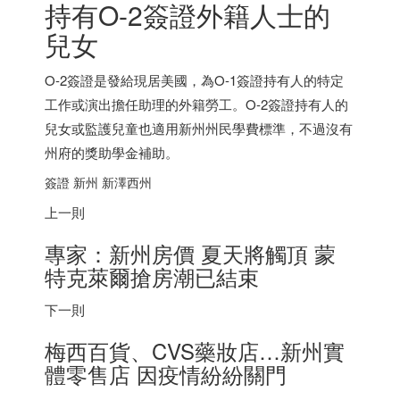
持有O-2簽證外籍人士的
兒女
O-2簽證是發給現居美國，為O-1簽證持有人的特定
工作或演出擔任助理的外籍勞工。O-2簽證持有人的
兒女或監護兒童也適用新州州民學費標準，不過沒有
州府的獎助學金補助。
簽證 新州 新澤西州
上一則
專家：新州房價 夏天將觸頂 蒙
特克萊爾搶房潮已結束
下一則
梅西百貨、CVS藥妝店…新州實
體零售店 因疫情紛紛關門