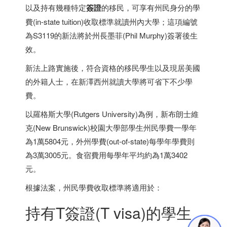
以及持有幾種特定
簽證
的移民，可享有州民身分的學
費(in-state tuition)收取標準就讀州內大學；這項編號
為S3119的新法將於州長墨菲(Phil Murphy)簽署後生
效。
新法上路實施後，符合資格的移民學生以及現居美國
的外籍人士，在新澤西州就讀大學將可省下不少學
費。
以羅格斯大學(Rutgers University)為例，新布朗士維
克(New Brunswick)校園大學部學生州民學費一學年
為1萬5804元，外州學費(out-of-state)每學年學費則
為3萬3005元。食宿費用每學年平均約為1萬3402
元。
根據法案，州民學費收取標準將適用於：
持有T簽證(T visa)的學生