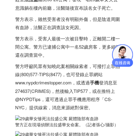
意識躺在樓內前廳，法醫隨後宣布該名女子死亡。
警方表示，雖然受害者沒有明顯外傷，但是陰道周圍
有血跡，法醫正在調查該女死因。
警方表示，受害人最後一次被目擊時，正離開二樓一
間公寓。警方已逮捕公寓中一名52歲房客，更多細節
還在調查當中。
警方呼籲民眾有知曉此案相關線索者，可撥打止罪熱
線(800)577-TIPS(8477)，也可登錄止罪網站
www.nypdcrimestopper.com，或透過
手機
發消息至
274637(CRIMES)，然後輸入TIP577，或在推特上
@NYPDTips，還可透過止罪手機應用程序「CS-
NYC」提供線索，消息來源絕對保密。
警方正在現場偵辦法拉盛華女命案。（記者張心/攝影）