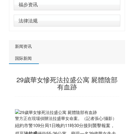
福步资讯
法律法规
新闻资讯
国际新闻
29歲華女慘死法拉盛公寓 屍體陰部
有血跡
警方正在現場偵辦法拉盛華女命案。（記者張心/攝影）
紐約市警109分局1日晚約11時30分接到襲擊報案，
趕至
法拉盛
緬街55-26公寓，發現一名29歲華女失去