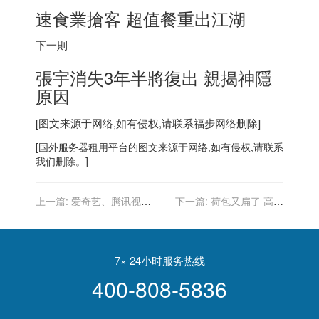
速食業搶客 超值餐重出江湖
下一則
張宇消失3年半將復出 親揭神隱
原因
[图文来源于网络,如有侵权,请联系
福步
网络删除]
[
国外服务器
租用平台的图文来源于网络,如有侵权,请联系
我们删除。]
上一篇:
爱奇艺、腾讯视
下一篇:
荷包又扁了 高樂
频、优酷、B站：《老友
氏、P&G等美消費品生產商
记》全十季高清版将于 2 月
今年都將漲價
11 日全网首播
7× 24小时服务热线
400-808-5836