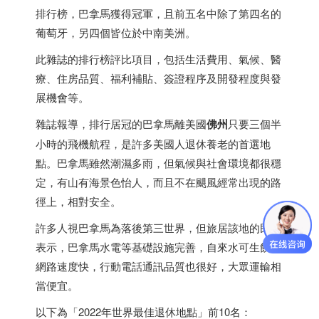
排行榜，巴拿馬獲得冠軍，且前五名中除了第四名的
葡萄牙
，另四個皆位於中南美洲。
此雜誌的排行榜評比項目，包括生活費用、氣候、醫
療、住房品質、福利補貼、簽證程序及開發程度與發
展機會等。
雜誌報導，排行居冠的巴拿馬離美國
佛州
只要三個半
小時的飛機航程，是許多美國人退休養老的首選地
點。巴拿馬雖然潮濕多雨，但氣候與社會環境都很穩
定，有山有海景色怡人，而且不在颶風經常出現的路
徑上，相對安全。
許多人視巴拿馬為落後第三世界，但旅居該地的民眾
表示，巴拿馬水電等基礎設施完善，自來水可生飲，
網路速度快，行動電話通訊品質也很好，大眾運輸相
當便宜。
以下為「2022年世界最佳退休地點」前10名：