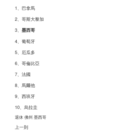
1、巴拿馬
2、哥斯大黎加
3、
墨西哥
4、
葡萄牙
5、厄瓜多
6、哥倫比亞
7、法國
8、馬爾他
9、
西班牙
10、烏拉圭
退休 佛州
墨西哥
上一則