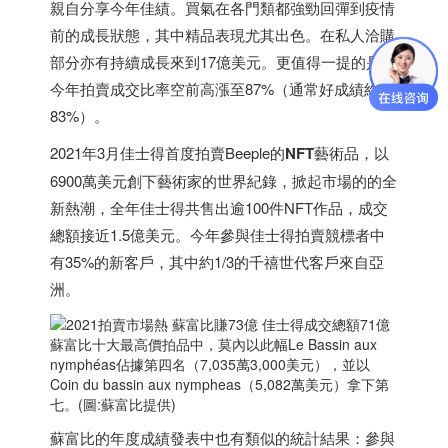
親自分享今年佳績。買氣在各門類都強勁回彈到疫情
前的成長狀態，其中精品表現尤其出色。在私人洽購
部分亦有持續成長來到17億美元。更值得一提的是，
今年拍賣成交比率空前高漲至87%（通常好成績約在
83%）。
2021年3月佳士得首度拍賣Beeple的
NFT
藝術品，以
6900萬美元創下藝術家的世界紀錄，掀起市場的的全
新熱潮，全年佳士得共售出逾100件NFT作品，成交
總額接近1.5億美元。今年參與佳士得拍賣競標者中
有35%的新客戶，其中約1/3的千禧世代客戶來自亞
洲。
蘇富比十大最高價拍品中，莫內以此幅Le Bassin aux
nymphéas佔據第四名（7,035萬3,000美元），並以
Coin du bassin aux nympheas（5,082萬美元）拿下第
七。(圖:蘇富比提供)
蘇富比的年度成績發表中也有類似的統計結果：參與