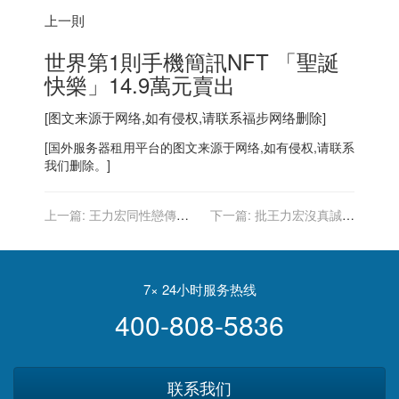
上一則
世界第1則手機簡訊NFT 「聖誕
快樂」14.9萬元賣出
[图文来源于网络,如有侵权,请联系
福步
网络删除]
[
国外服务器
租用平台的图文来源于网络,如有侵权,请联系
我们删除。]
上一篇:
王力宏同性戀傳聞
下一篇:
批王力宏沒真誠道
資深媒體人爆真相：被唱片
歉 李靚蕾：不會接受贈與的
公司騙了
豪宅
7× 24小时服务热线
400-808-5836
联系我们