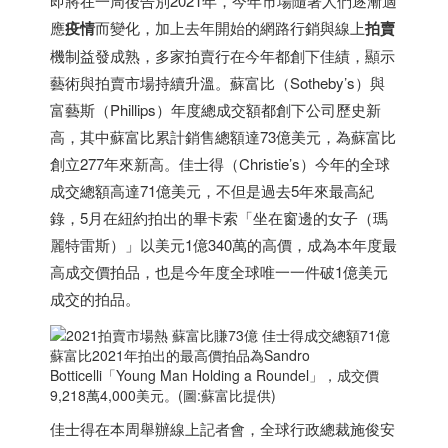
即將在一周後告別2021年，今年市場隨著人們逐漸適
應
疫情
而變化，加上去年開始的網路行銷與線上
拍賣
機制益發成熟，多家拍賣行在今年都創下佳績，顯示
藝術與拍賣市場持續升溫。蘇富比（Sotheby’s）與
富藝斯（Phillips）年度總成交額都創下公司歷史新
高，其中蘇富比累計銷售總額達73億美元，為蘇富比
創立277年來新高。佳士得（Christie’s）今年的全球
成交總額高達71億美元，不但是過去5年來最高紀
錄，5月在紐約拍出的畢卡索「坐在窗邊的女子（瑪
麗特雷斯）」以美元1億340萬的高價，成為本年度最
高成交價拍品，也是今年度全球唯一一件破1億美元
成交的拍品。
蘇富比2021年拍出的最高價拍品為Sandro
Botticelli「Young Man Holding a Roundel」，成交價
9,218萬4,000美元。(圖:蘇富比提供)
佳士得在本周舉辦線上記者會，全球行政總裁施俊安