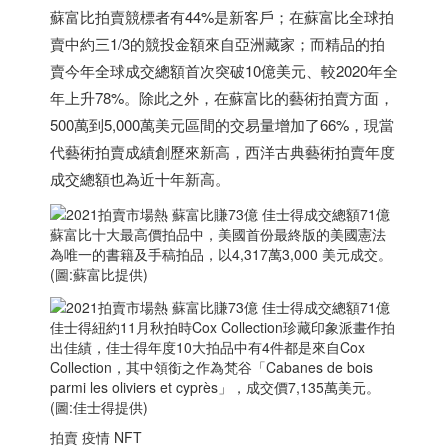
蘇富比拍賣競標者有44%是新客戶；在蘇富比全球拍
賣中約三1/3的競投金額來自亞洲藏家；而精品的拍
賣今年全球成交總額首次突破10億美元、較2020年全
年上升78%。除此之外，在蘇富比的藝術拍賣方面，
500萬到5,000萬美元區間的交易量增加了66%，現當
代藝術拍賣成績創歷來新高，西洋古典藝術拍賣年度
成交總額也為近十年新高。
蘇富比十大最高價拍品中，美國首份最終版的美國憲法
為唯一的書籍及手稿拍品，以4,317萬3,000 美元成交。
(圖:蘇富比提供)
佳士得紐約11月秋拍時Cox Collection珍藏印象派畫作拍
出佳績，佳士得年度10大拍品中有4件都是來自Cox
Collection，其中領銜之作為梵谷「Cabanes de bois
parmi les oliviers et cyprès」，成交價7,135萬美元。
(圖:佳士得提供)
拍賣 疫情 NFT