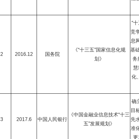
“
十
竞
息
《
“
十三五
”
国家信息化规
基
2
2016.12
国务院
划》
务
慧
化
确
目
《中国金融业信息技术
“
十三
3
2017.6
中国人民银行
先
五
”
发展规划》
准
更