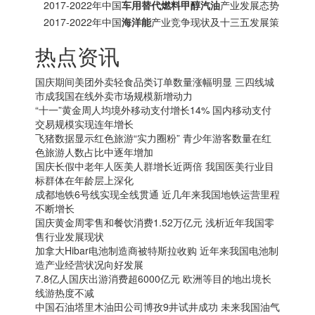
分析报告
2017-2022年中国
车用替代燃料甲醇汽油
产业发展态势
及十三五投资方向分析报告
2017-2022年中国
海洋能
产业竞争现状及十三五发展策
略研究报告
热点资讯
国庆期间美团外卖轻食品类订单数量涨幅明显 三四线城
市成我国在线外卖市场规模新增动力
“十一”黄金周人均境外移动支付增长14% 国内移动支付
交易规模实现连年增长
飞猪数据显示红色旅游“实力圈粉” 青少年游客数量在红
色旅游人数占比中逐年增加
国庆长假中老年人医美人群增长近两倍 我国医美行业目
标群体在年龄层上深化
成都地铁6号线实现全线贯通 近几年来我国地铁运营里程
不断增长
国庆黄金周零售和餐饮消费1.52万亿元 浅析近年我国零
售行业发展现状
加拿大
Hibar电池制造商被特斯拉收购 近年来我国电池制
造产业经营状况向好发展
7.8亿人国庆出游消费超6000亿元 欧洲等目的地出境长
线游热度不减
中国石油塔里木油田公司博孜9井试井成功 未来我国油气