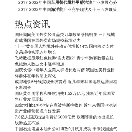
分析报告
2017-2022年中国
车用替代燃料甲醇汽油
产业发展态势
及十三五投资方向分析报告
2017-2022年中国
海洋能
产业竞争现状及十三五发展策
略研究报告
热点资讯
国庆期间美团外卖轻食品类订单数量涨幅明显 三四线城
市成我国在线外卖市场规模新增动力
“十一”黄金周人均境外移动支付增长14% 国内移动支付
交易规模实现连年增长
飞猪数据显示红色旅游“实力圈粉” 青少年游客数量在红
色旅游人数占比中逐年增加
国庆长假中老年人医美人群增长近两倍 我国医美行业目
标群体在年龄层上深化
成都地铁6号线实现全线贯通 近几年来我国地铁运营里程
不断增长
国庆黄金周零售和餐饮消费1.52万亿元 浅析近年我国零
售行业发展现状
加拿大
Hibar电池制造商被特斯拉收购 近年来我国电池制
造产业经营状况向好发展
7.8亿人国庆出游消费超6000亿元 欧洲等目的地出境长
线游热度不减
中国石油塔里木油田公司博孜9井试井成功 未来我国油气