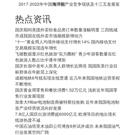
及十三五投资方向分析报告
2017-2022年中国
海洋能
产业竞争现状及十三五发展策
略研究报告
热点资讯
国庆期间美团外卖轻食品类订单数量涨幅明显 三四线城
市成我国在线外卖市场规模新增动力
“十一”黄金周人均境外移动支付增长14% 国内移动支付
交易规模实现连年增长
飞猪数据显示红色旅游“实力圈粉” 青少年游客数量在红
色旅游人数占比中逐年增加
国庆长假中老年人医美人群增长近两倍 我国医美行业目
标群体在年龄层上深化
成都地铁6号线实现全线贯通 近几年来我国地铁运营里程
不断增长
国庆黄金周零售和餐饮消费1.52万亿元 浅析近年我国零
售行业发展现状
加拿大
Hibar电池制造商被特斯拉收购 近年来我国电池制
造产业经营状况向好发展
7.8亿人国庆出游消费超6000亿元 欧洲等目的地出境长
线游热度不减
中国石油塔里木油田公司博孜9井试井成功 未来我国油气
行业发展空间广阔