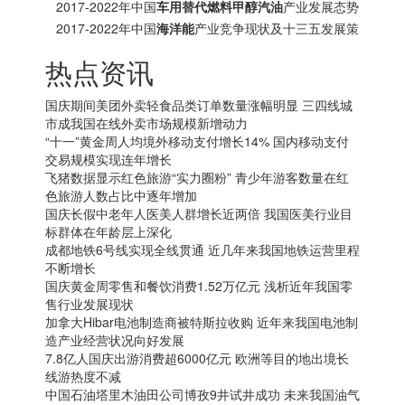
分析报告
2017-2022年中国
车用替代燃料甲醇汽油
产业发展态势
及十三五投资方向分析报告
2017-2022年中国
海洋能
产业竞争现状及十三五发展策
略研究报告
热点资讯
国庆期间美团外卖轻食品类订单数量涨幅明显 三四线城
市成我国在线外卖市场规模新增动力
“十一”黄金周人均境外移动支付增长14% 国内移动支付
交易规模实现连年增长
飞猪数据显示红色旅游“实力圈粉” 青少年游客数量在红
色旅游人数占比中逐年增加
国庆长假中老年人医美人群增长近两倍 我国医美行业目
标群体在年龄层上深化
成都地铁6号线实现全线贯通 近几年来我国地铁运营里程
不断增长
国庆黄金周零售和餐饮消费1.52万亿元 浅析近年我国零
售行业发展现状
加拿大
Hibar电池制造商被特斯拉收购 近年来我国电池制
造产业经营状况向好发展
7.8亿人国庆出游消费超6000亿元 欧洲等目的地出境长
线游热度不减
中国石油塔里木油田公司博孜9井试井成功 未来我国油气