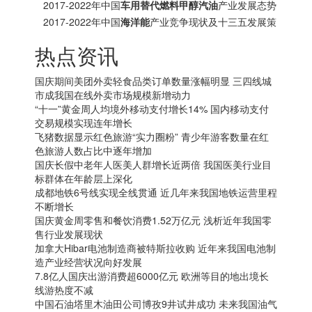
分析报告
2017-2022年中国
车用替代燃料甲醇汽油
产业发展态势
及十三五投资方向分析报告
2017-2022年中国
海洋能
产业竞争现状及十三五发展策
略研究报告
热点资讯
国庆期间美团外卖轻食品类订单数量涨幅明显 三四线城
市成我国在线外卖市场规模新增动力
“十一”黄金周人均境外移动支付增长14% 国内移动支付
交易规模实现连年增长
飞猪数据显示红色旅游“实力圈粉” 青少年游客数量在红
色旅游人数占比中逐年增加
国庆长假中老年人医美人群增长近两倍 我国医美行业目
标群体在年龄层上深化
成都地铁6号线实现全线贯通 近几年来我国地铁运营里程
不断增长
国庆黄金周零售和餐饮消费1.52万亿元 浅析近年我国零
售行业发展现状
加拿大
Hibar电池制造商被特斯拉收购 近年来我国电池制
造产业经营状况向好发展
7.8亿人国庆出游消费超6000亿元 欧洲等目的地出境长
线游热度不减
中国石油塔里木油田公司博孜9井试井成功 未来我国油气