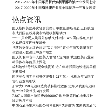
分析报告
2017-2022年中国
车用替代燃料甲醇汽油
产业发展态势
及十三五投资方向分析报告
2017-2022年中国
海洋能
产业竞争现状及十三五发展策
略研究报告
热点资讯
国庆期间美团外卖轻食品类订单数量涨幅明显 三四线城
市成我国在线外卖市场规模新增动力
“十一”黄金周人均境外移动支付增长14% 国内移动支付
交易规模实现连年增长
飞猪数据显示红色旅游“实力圈粉” 青少年游客数量在红
色旅游人数占比中逐年增加
国庆长假中老年人医美人群增长近两倍 我国医美行业目
标群体在年龄层上深化
成都地铁6号线实现全线贯通 近几年来我国地铁运营里程
不断增长
国庆黄金周零售和餐饮消费1.52万亿元 浅析近年我国零
售行业发展现状
加拿大
Hibar电池制造商被特斯拉收购 近年来我国电池制
造产业经营状况向好发展
7.8亿人国庆出游消费超6000亿元 欧洲等目的地出境长
线游热度不减
中国石油塔里木油田公司博孜9井试井成功 未来我国油气