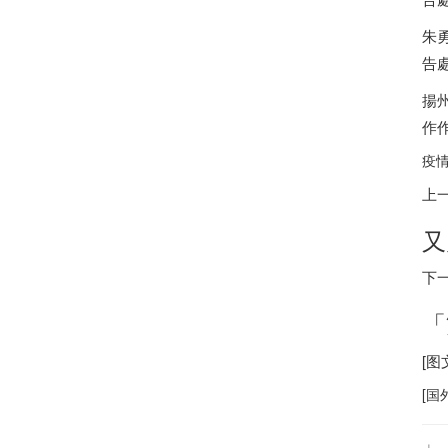
朱
告
揚
作
疫情
上
又
下
「
[
[
国