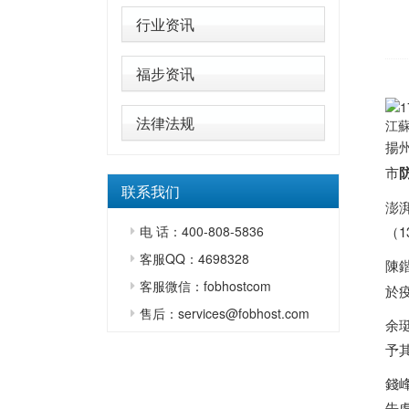
行业资讯
福步资讯
法律法规
江
揚
市
联系我们
澎
电 话：400-808-5836
（
客服QQ：4698328
陳
客服微信：fobhostcom
於
售后：services@fobhost.com
余
予
錢
告