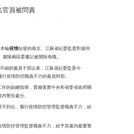
2名官員被問責
過本輪
疫情
始發的南京。江蘇省紀委監委對揚州
江、廣陵兩區委書記被開除免職。
實不細的黨員干部以來，江蘇省紀委監委今
履行疫情防控職責不力的黨員幹部。
工作的副總指揮，貫徹落實中央和省委省政府關
黨內警告處分。
署不到位，履行疫情防控管理監督職責不力，給
疫情防控管理監督職責不力，給予其黨內嚴重警