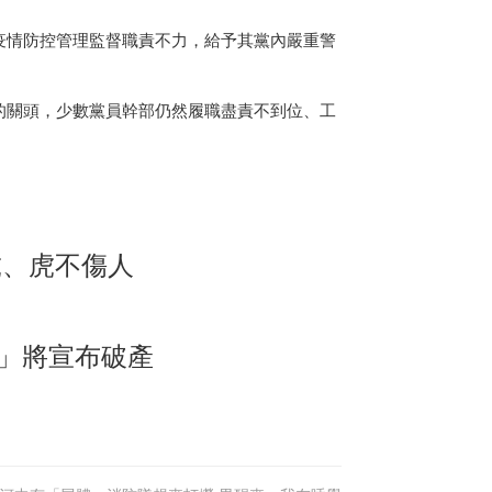
疫情防控管理監督職責不力，給予其黨內嚴重警
的關頭，少數黨員幹部仍然履職盡責不到位、工
虎、虎不傷人
語」將宣布破產