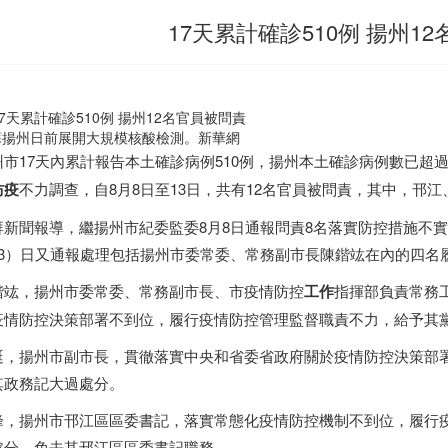
17天累計確診510例 揚州1
蘇揚州日前展開大規模核酸檢測。新華網
州市17天內累計報告本土確診病例510例，揚州本土確診病例數已超
防疫
不力調查，自8月8日至13日，共有12名官員被問責，其中，邗
湃新聞報導，繼揚州市紀委監委8月8日通報問責8名落實防控措施不
13）日又通報處理包括揚州市委常委、常務副市長陳鍇竑在內的四名
鍇竑，揚州市委常委、常務副市長、市疫情防控
工作
指揮部負責常務
疫情防控決策部署不到位，履行疫情防控管理監督職責不力，給予其
珽，揚州市副市長，貫徹落實中央和省委省政府關於疫情防控決策部
其政務記大過處分。
峰，揚州市邗江區區委書記，落實常態化疫情防控機制不到位，履行
處分，免去其邗江區區委書記職務。