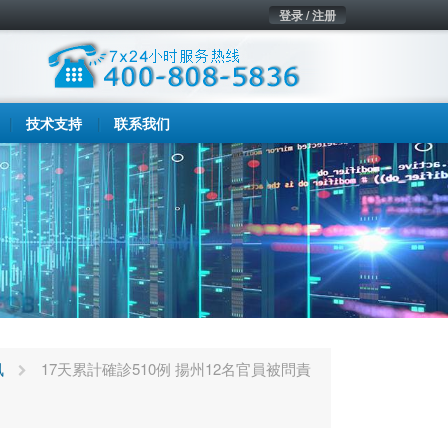
登录 / 注册
技术支持
联系我们
讯
17天累計確診510例 揚州12名官員被問責