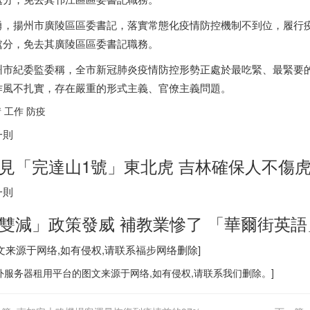
勇，揚州市廣陵區區委書記，落實常態化疫情防控機制不到位，履行
處分，免去其廣陵區區委書記職務。
州市紀委監委稱，全市新冠肺炎疫情防控形勢正處於最吃緊、最緊要
作風不扎實，存在嚴重的形式主義、官僚主義問題。
 工作 防疫
一則
見「完達山1號」東北虎 吉林確保人不傷
一則
雙減」政策發威 補教業慘了 「華爾街英
图文来源于网络,如有侵权,请联系
福步
网络删除]
外服务器
租用平台的图文来源于网络,如有侵权,请联系我们删除。]