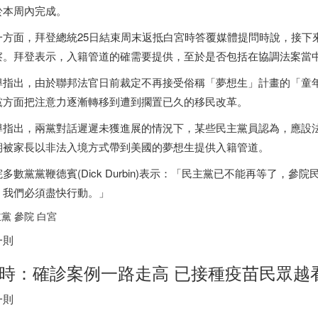
於本周內完成。
一方面，拜登總統25日結束周末返抵白宮時答覆媒體提問時說，接下
察。拜登表示，入籍管道的確需要提供，至於是否包括在協調法案當
導指出，由於聯邦法官日前裁定不再接受俗稱「夢想生」計畫的「童年抵
黨方面把注意力逐漸轉移到遭到擱置已久的移民改革。
導指出，兩黨對話遲遲未獲進展的情況下，某些民主黨員認為，應設
期被家長以非法入境方式帶到美國的夢想生提供入籍管道。
院多數黨黨鞭德賓(Dick Durbin)表示：「民主黨已不能再等了
。我們必須盡快行動。」
黨 參院 白宮
一則
時：確診案例一路走高 已接種疫苗民眾越
一則