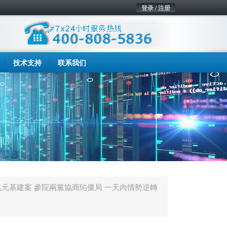
登录 / 注册
技术支持
联系我们
2兆元基建案 參院兩黨協商陷僵局 一天內情勢逆轉