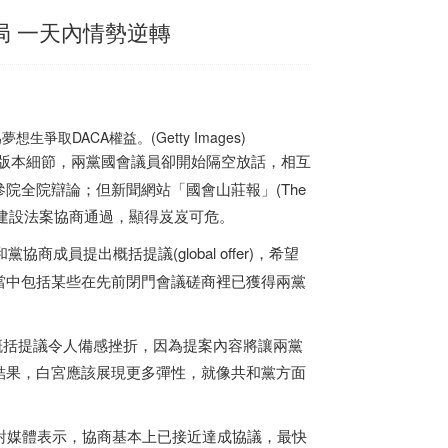
局 一天內情勢逆轉
DACA權益。(Getty Images)
版本細節，兩黨國會議員卻開始隔空放話，相互
院全院辯論；但新聞網站「國會山莊報」(The
礎建設法案協商通過，顯得岌岌可危。
協商成員提出概括提議(global offer)，希望
當中包括某些在先前閉門會議磋商裡已獲得兩黨
r)的概括提議令人備感挫折，因為提案內容將讓兩黨
結果，白宮應該展現更多彈性，就像共和黨方面
對媒體表示，協商基本上已接近達成協議，最快