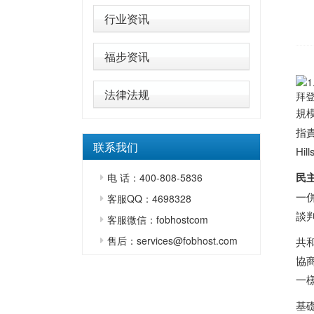
行业资讯
福步资讯
法律法规
拜登
規模
指
联系我们
H
民
电 话：400-808-5836
一
客服QQ：4698328
談
客服微信：fobhostcom
售后：services@fobhost.com
共
協
一
基