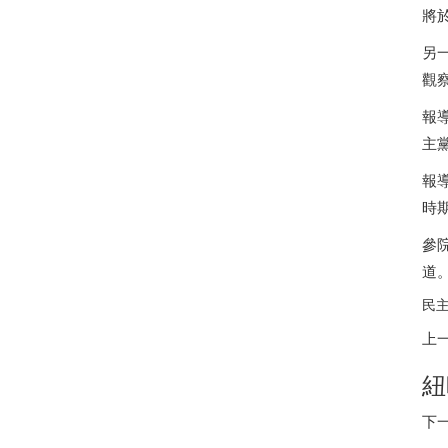
將
另
觀
報
主
報
時
參
道
民主
上
紐
下