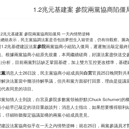
1.2兆元基建案 參院兩黨協商陷僵
總統表示，民主黨協調法案是否包括夢想生入籍管道，仍有待觀察。圖為夢想生爭取
1.2兆基礎建設法案
參院
兩黨協商小組陷入僵局，遲遲無法敲定最終
責。根據兩黨協商小組原先規畫，本周繼續磋商，好讓法案盡快送交參
ills)分析，目前兩黨對話缺乏鞏固基礎，加上雙方互控更改標準，基
主黨
消息人士26日說，民主黨協商小組成員與
白宮
官員25日晚間對共和黨
併解決法案當中幾項待解爭議，但共和黨方面卻打回票，理由是提議
判代表同意的項目。
和黨知情人士則說，白宮及參院多數黨領袖舒默(Chuck Schume
商小組早已敲定的項目重啟談判；消息人士指出，如果想要獲得順利
樣，仔細聆聽擬定協議架構的兩黨小組成員意見。
礎建設法案協商似乎在一天之內情勢逆轉；就在25日，兩黨參議員才