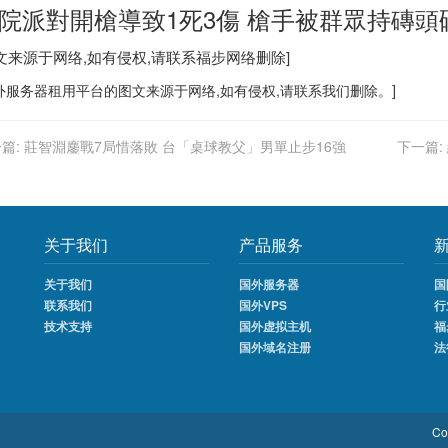
院派對開槍導致1死3傷 槍手被群眾持磚頭
图文来源于网络,如有侵权,请联系
福步
网络删除]
外服务器
租用平台的图文来源于网络,如有侵权,请联系我们删除。]
篇:
莊智淵鏖戰7局惜落敗 台「桌球教父」男單止步16強
下一篇:
关于我们
产品服务
关于我们
国外服务器
国
联系我们
国外VPS
行
技术支持
国外虚拟主机
福
国外域名注册
法
Co