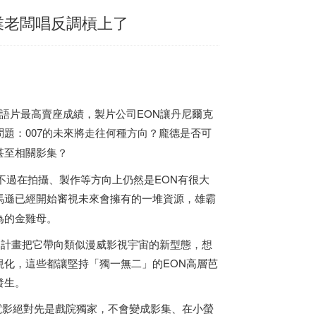
業老闆唱反調槓上了
間英語片最高賣座成績，製片公司EON讓丹尼爾克
題：007的未來將走往何種方向？龐德是否可
甚至相關影集？
不過在拍攝、製作等方向上仍然是EON有很大
馬遜已經開始審視未來會擁有的一堆資源，雄霸
為的金雞母。
遜計畫把它帶向類似漫威影視宇宙的新型態，想
化，這些都讓堅持「獨一無二」的EON高層芭
發生。
7電影絕對先是戲院獨家，不會變成影集、在小螢