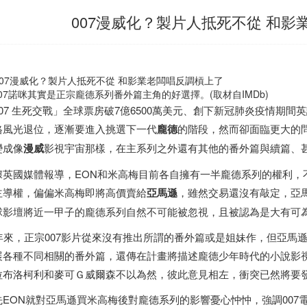
007漫威化？製片人抵死不從 和影
07諾咪其實是正宗龐德系列番外篇主角的好選擇。(取材自IMDb)
007 生死交戰」全球票房破7億6500萬美元、創下新冠肺炎疫情期
格風光退位，逐漸要進入挑選下一代
龐德
的階段，然而卻面臨更大的問
變成像
漫威
影視宇宙那樣，在主系列之外還有其他的番外篇與續篇、
據英國媒體報導，EON和米高梅目前各自擁有一半龐德系列的權利，
主導權，偏偏米高梅即將高價賣給
亞馬遜
，雖然交易還沒有敲定，亞
球影壇將近一甲子的龐德系列自然不可能被忽視，且被認為是大有可
0年來，正宗007影片從來沒有推出所謂的番外篇或是姐妹作，但亞馬
展各種不同相關的番外篇，還傳在計畫將描述龐德少年時代的小說影視
拉布洛柯利和麥可Ｇ威爾森不以為然，彼此意見相左，衝突已然將要
先EON就對亞馬遜買米高梅後對龐德系列的影響憂心忡忡，強調00