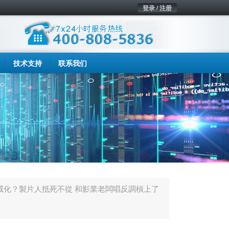
登录 / 注册
技术支持
联系我们
漫威化？製片人抵死不從 和影業老闆唱反調槓上了