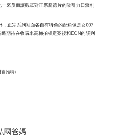
此一來反而讓觀眾對正宗龐德片的吸引力日濺削
外，正宗系列裡面各自有特色的配角像是女007
遜期待在收購米高梅拍板定案後和EON的談判
材自推特)
人
弘國爸媽