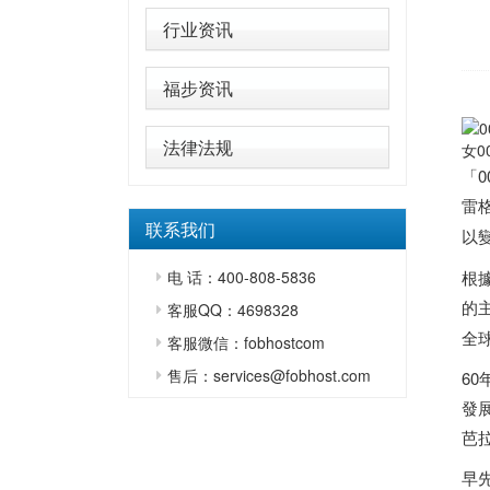
行业资讯
福步资讯
法律法规
女0
「
雷
联系我们
以
电 话：400-808-5836
根
的
客服QQ：4698328
全
客服微信：fobhostcom
售后：services@fobhost.com
6
發
芭
早