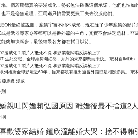
登場。倘若龐德真的要漫威化，勢必無法確保這個承諾，他們也怕如
，也不是毫無道理，亞馬遜只怕需要更費工夫去說服他們。
果EON最終被說服，龐德宇宙不能不成形，現在除了少年龐德的影片
咪或是武器專家Ｑ等都可以是番外篇的主角，其實不會缺乏題材，亞馬
度能夠加快腳步，最後結果各方都在拭目以待。
07 生死交戰」全球票房開紅盤，系列的未來卻懸而未決。(取材自IMDb)
7系列雄踞全球影壇近60年，從來都沒有推出過番外篇或是相關影集。(取
 亞馬遜 漫威
一則
嬌親吐閃婚賴弘國原因 離婚後最不捨這2
一則
喜歡婆家結婚 鍾欣潼離婚大哭：捨不得賴