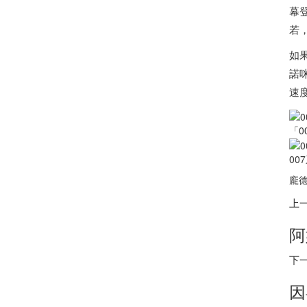
幕
若
如
諾
速
「0
00
龐德
上
阿
下
因