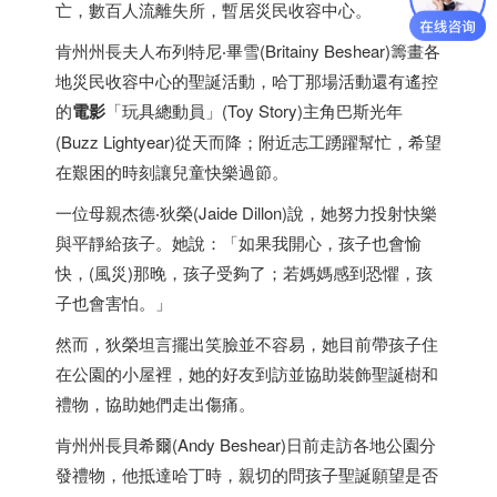
亡，數百人流離失所，暫居災民收容中心。
肯州州長夫人布列特尼‧畢雪(Britainy Beshear)籌畫各
地災民收容中心的聖誕活動，哈丁那場活動還有遙控
的
電影
「玩具總動員」(Toy Story)主角巴斯光年
(Buzz Lightyear)從天而降；附近志工踴躍幫忙，希望
在艱困的時刻讓兒童快樂過節。
一位母親杰德‧狄榮(Jaide Dillon)說，她努力投射快樂
與平靜給孩子。她說：「如果我開心，孩子也會愉
快，(風災)那晚，孩子受夠了；若媽媽感到恐懼，孩
子也會害怕。」
然而，狄榮坦言擺出笑臉並不容易，她目前帶孩子住
在公園的小屋裡，她的好友到訪並協助裝飾聖誕樹和
禮物，協助她們走出傷痛。
肯州州長貝希爾(Andy Beshear)日前走訪各地公園分
發禮物，他抵達哈丁時，親切的問孩子聖誕願望是否