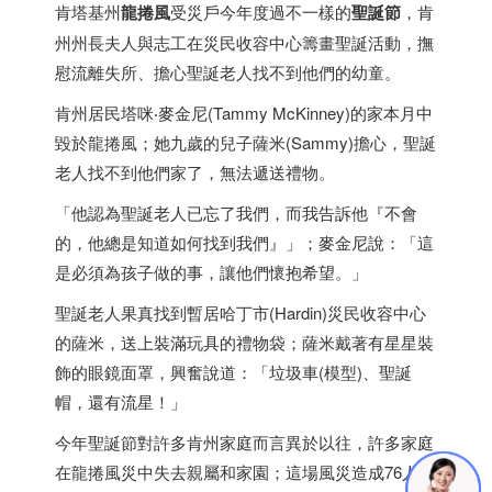
肯塔基州
龍捲風
受災戶今年度過不一樣的
聖誕節
，肯
州州長夫人與志工在災民收容中心籌畫聖誕活動，撫
慰流離失所、擔心聖誕老人找不到他們的幼童。
肯州居民塔咪‧麥金尼(Tammy McKinney)的家本月中
毀於龍捲風；她九歲的兒子薩米(Sammy)擔心，聖誕
老人找不到他們家了，無法遞送禮物。
「他認為聖誕老人已忘了我們，而我告訴他『不會
的，他總是知道如何找到我們』」；麥金尼說：「這
是必須為孩子做的事，讓他們懷抱希望。」
聖誕老人果真找到暫居哈丁市(Hardin)災民收容中心
的薩米，送上裝滿玩具的禮物袋；薩米戴著有星星裝
飾的眼鏡面罩，興奮說道：「垃圾車(模型)、聖誕
帽，還有流星！」
今年聖誕節對許多肯州家庭而言異於以往，許多家庭
在龍捲風災中失去親屬和家園；這場風災造成76人死