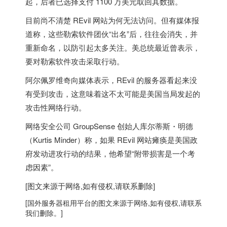
起，后者已选择支付 1100 万美元取回其数据。
目前尚不清楚 REvil 网站为何无法访问。但有媒体报
道称，这些勒索软件团伙“出名”后，往往会消失，并
重新命名，以防引起太多关注。美总统最近曾表示，
要对勒索软件攻击采取行动。
阿尔佩罗维奇向媒体表示，REvil 的服务器看起来没
有受到攻击，这意味着这不太可能是
美国
当局发起的
攻击性网络行动。
网络安全公司 GroupSense 创始人库尔蒂斯・明德
（Kurtis Minder）称，如果 REvil 网站瘫痪是
美国
政
府发动进攻行动的结果，他希望“附带损害是一个考
虑因素”。
[图文来源于网络,如有侵权,请联系删除]
[
国外服务器
租用平台的图文来源于网络,如有侵权,请联系
我们删除。]