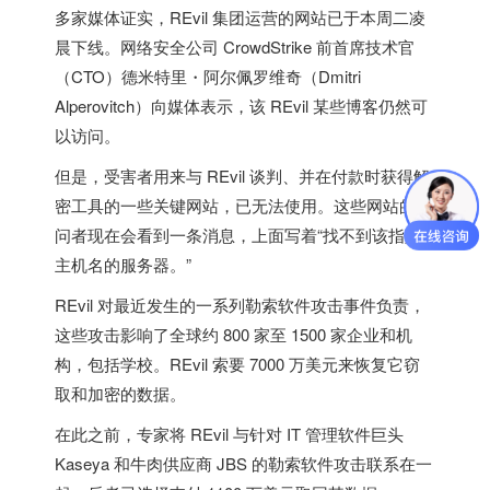
多家媒体证实，REvil 集团运营的网站已于本周二凌
晨下线。网络安全公司 CrowdStrike 前首席技术官
（CTO）德米特里・阿尔佩罗维奇（Dmitri
Alperovitch）向媒体表示，该 REvil 某些博客仍然可
以访问。
但是，受害者用来与 REvil 谈判、并在付款时获得解
密工具的一些关键网站，已无法使用。这些网站的访
问者现在会看到一条消息，上面写着“找不到该指定
主机名的服务器。”
REvil 对最近发生的一系列勒索软件攻击事件负责，
这些攻击影响了全球约 800 家至 1500 家企业和机
构，包括学校。REvil 索要 7000 万美元来恢复它窃
取和加密的数据。
在此之前，专家将 REvil 与针对 IT 管理软件巨头
Kaseya 和牛肉供应商 JBS 的勒索软件攻击联系在一