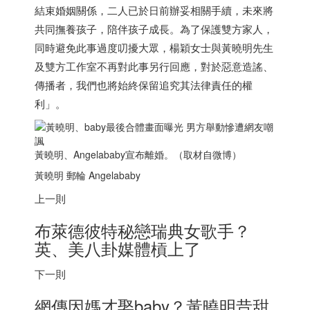
結束婚姻關係，二人已於日前辦妥相關手續，未來將
共同撫養孩子，陪伴孩子成長。為了保護雙方家人，
同時避免此事過度叨擾大眾，楊穎女士與黃曉明先生
及雙方工作室不再對此事另行回應，對於惡意造謠、
傳播者，我們也將始終保留追究其法律責任的權
利」。
黃曉明、Angelababy宣布離婚。（取材自微博）
黃曉明 郵輪 Angelababy
上一則
布萊德彼特秘戀
瑞典
女歌手？
英、美八卦媒體槓上了
下一則
網傳因媽才娶baby？黃曉明昔甜