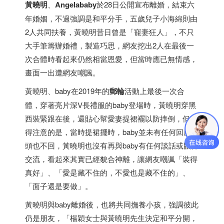
黃曉明
、
Angelababy
於28日公開宣布離婚，結束六
年婚姻，不過強調是和平分手，五歲兒子小海綿則由
2人共同扶養，黃曉明昔日曾是「寵妻狂人」，不只
大手筆籌辦婚禮，製造巧思，網友挖出2人在最後一
次合體時看起來仍然相當恩愛，但當時應已無情感，
畫面一出遭網友嘲諷。
黃曉明、baby在2019年的
郵輪
活動上最後一次合
體，穿著亮片深V長禮服的baby登場時，黃曉明穿黑
西裝緊跟在後，還貼心幫愛妻提裙襬以防摔倒，但值
得注意的是，當時提裙擺時，baby並未有任何回應，
頭也不回，黃曉明也沒有再與baby有任何談話或眼神
交流，看起來其實已經貌合神離，讓網友嘲諷「裝得
真好」、「愛是藏不住的，不愛也是藏不住的」、
「面子還是要做」。
黃曉明與baby離婚後，也將共同撫養小孩，強調彼此
仍是朋友，「楊穎女士與黃曉明先生決定和平分開，