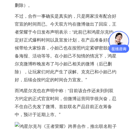
删除）。
不过，合作一事确实是真实的，只是两家没有配合好
官宣的时间而已。今天双方均在微博做出了回应，王
者荣耀于今日发布声明表示：“此前已和鸿星尔克约
定好正式爆料时间以及宣发计划，在产品准备好的时
候带给大家惊喜，小妲己也在按照约定紧锣密鼓的准
备海报、活动等等。在小妲己不知情的情况下，鸿星
尔克微博昨晚发布了与小妲己相关的微博（后已删
除），让玩家们对此产生了误解。克克已和小妲己约
好，后续会按约定的时间合力宣发。”
而鸿星尔克也在声明中称：“目前该合作还未到到双
方约定的正式官宣时间，但微博运营同学很兴奋，忍
不住自己先发了微博。
首款联名产品目前正在筹备
中
，预计于近期上市。”