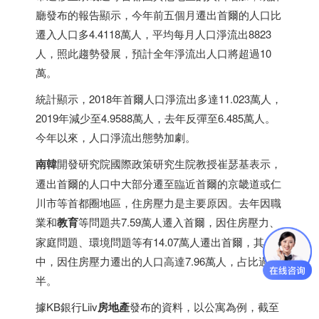
廳發布的報告顯示，今年前五個月遷出首爾的人口比
遷入人口多4.4118萬人，平均每月人口淨流出8823
人，照此趨勢發展，預計全年淨流出人口將超過10
萬。
統計顯示，2018年首爾人口淨流出多達11.023萬人，
2019年減少至4.9588萬人，去年反彈至6.485萬人。
今年以來，人口淨流出態勢加劇。
南韓
開發研究院國際政策研究生院教授崔瑟基表示，
遷出首爾的人口中大部分遷至臨近首爾的京畿道或仁
川市等首都圈地區，住房壓力是主要原因。去年因職
業和
教育
等問題共7.59萬人遷入首爾，因住房壓力、
家庭問題、環境問題等有14.07萬人遷出首爾，其
中，因住房壓力遷出的人口高達7.96萬人，占比過
半。
據KB銀行Liiv
房地產
發布的資料，以公寓為例，截至