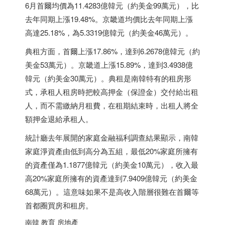
6月首爾均價為11.4283億韓元（約美金99萬元），比
去年同期上漲19.48%。京畿道均價比去年同期上漲
高達25.18%，為5.3319億韓元（約美金46萬元）。
典租方面，首爾上漲17.86%，達到6.2678億韓元（約
美金53萬元）。京畿道上漲15.89%，達到3.4938億
韓元（約美金30萬元）。典租是南韓特有的租房形
式，承租人租房時把較高押金（保證金）交付給出租
人，而不需繳納月租費，在租期結束時，出租人將全
額押金退給承租人。
統計廳去年展開的家庭金融福利調查結果顯示，南韓
家庭淨資產由低到高分為五組，最低20%家庭所擁有
的資產僅為1.1877億韓元（約美金10萬元），收入最
高20%家庭所擁有的資產達到7.9409億韓元（約美金
68萬元）。這意味如果不是高收入階層很難在首爾等
首都圈買房和租房。
南韓 教育 房地產