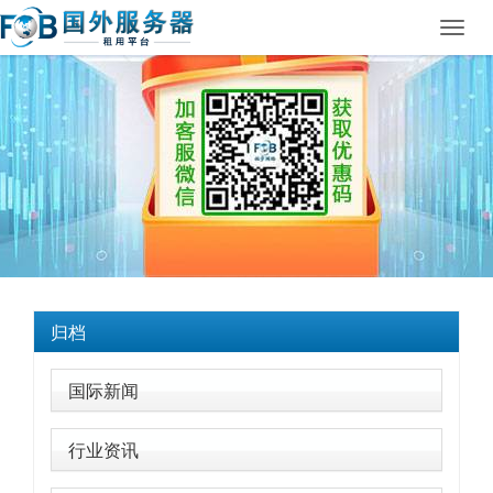
Toggl
navig
归档
国际新闻
行业资讯