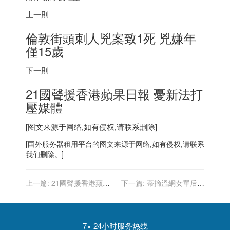
上一則
倫敦街頭刺人兇案致1死 兇嫌年
僅15歲
下一則
21國聲援
香港
蘋果日報 憂新法打
壓媒體
[图文来源于网络,如有侵权,请联系删除]
[
国外服务器
租用平台的图文来源于网络,如有侵权,请联系
我们删除。]
上一篇:
21國聲援香港蘋果
下一篇:
蒂摘溫網女單后冠
日報 憂新法打壓媒體
澳洲41年第1人
7× 24小时服务热线