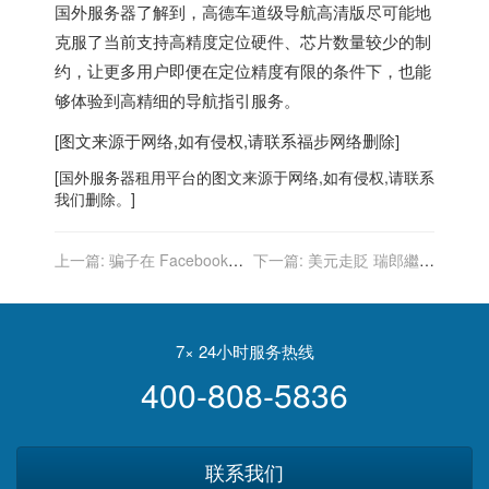
国外服务器
了解到，高德车道级导航高清版尽可能地
克服了当前支持高精度定位硬件、芯片数量较少的制
约，让更多用户即便在定位精度有限的条件下，也能
够体验到高精细的导航指引服务。
[图文来源于网络,如有侵权,请联系
福步
网络删除]
[
国外服务器
租用平台的图文来源于网络,如有侵权,请联系
我们删除。]
上一篇:
骗子在 Facebook
下一篇:
美元走貶 瑞郎繼續
冒充马斯克，却通过官方认
攀升 焦點轉向聯準會決策
证
7× 24小时服务热线
400-808-5836
联系我们