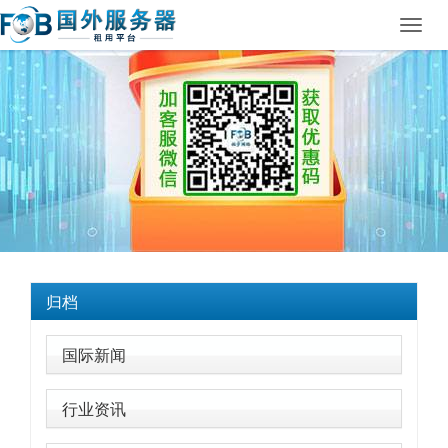
Toggl
navig
归档
国际新闻
行业资讯