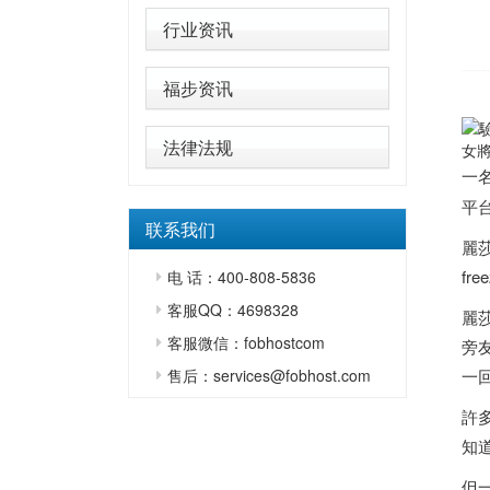
行业资讯
福步资讯
法律法规
女將
一
平
联系我们
麗
fr
电 话：400-808-5836
客服QQ：4698328
麗
客服微信：fobhostcom
旁
售后：services@fobhost.com
一
許
知
但