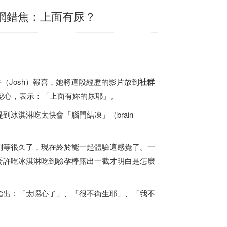
 網錯焦：上面有尿？
（Josh）報喜，她將這段經歷的影片放到
社群
點噁心，表示：「上面有妳的尿耶」。
冰淇淋吃太快會「腦門結凍」（brain
刻等很久了，現在終於能一起體驗這感覺了。一
喬許吃冰淇淋吃到驗孕棒露出一截才明白是怎麼
指出：「太噁心了」、「很不衛生耶」、「我不