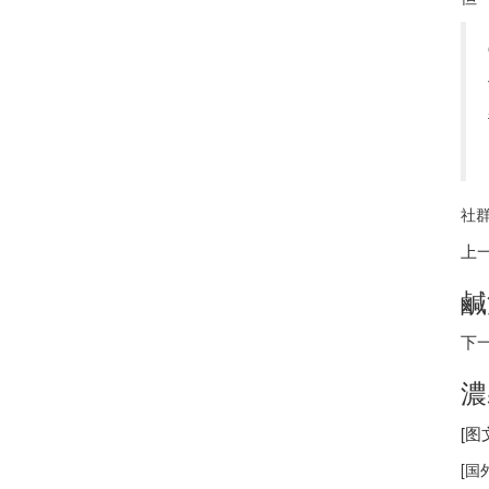
社群
上
鹹
下
濃
[
[
国