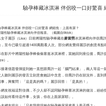
驗孕棒藏冰淇淋 伴侶咬一口好驚喜
陽性驗孕棒藏冰淇淋向伴侶報喜。（截圖自tiktok）
名女子麗莎（Lisa）日前將陽性驗孕棒藏在
麥當勞
冰淇淋裡向伴侶喬許
台，至今已吸引超過1400萬觀看人次。部分網友覺得麗莎的創意有
莎在影片中將陽性驗孕棒偷偷塞進冰淇淋裡，當她回到座位後，喬許提到
eeze）。
莎接著借題發揮提到她一直想跟喬許一起「腦門結凍」，兩人等這一
友人聽到麗莎的發言立刻意會她話中含意，但喬許仍在狀況外，直到
回事，興奮問：「這是真的嗎？」麗莎回答：「是真的！」
多網友祝福這對佳偶，不少人卻不認同驗孕棒塞冰淇淋的做法，紛紛
道該如何看待這件事，女孩，你在上面尿尿耶」。
一名網友提出：「只有我發現她在驗孕棒尿尿處蓋上蓋子嗎？」