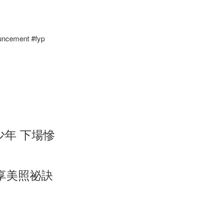
uncement #fyp
少年 下場慘
享美照祕訣