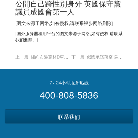
公開自己跨性別身分 英國保守黨
議員成國會第一人
[图文来源于网络,如有侵权,请联系
福步
网络删除]
[
国外服务器
租用平台的图文来源于网络,如有侵权,请联系
我们删除。]
上一篇:
紐約布魯克林D車持
下一篇:
俄國承諾落空 烏克
刀劃臉案嫌犯被控攻擊罪
蘭控俄軍仍砲擊北部城市
7× 24小时服务热线
400-808-5836
联系我们