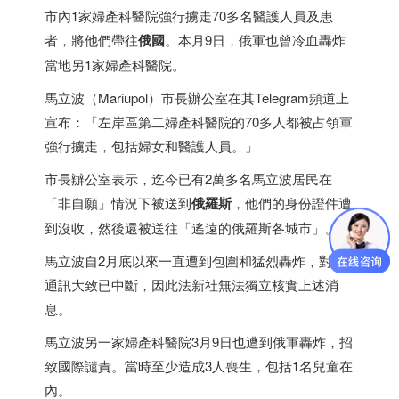
市內1家婦產科醫院強行擄走70多名醫護人員及患
者，將他們帶往
俄國
。本月9日，俄軍也曾冷血轟炸
當地另1家婦產科醫院。
馬立波（Mariupol）市長辦公室在其Telegram頻道上
宣布：「左岸區第二婦產科醫院的70多人都被占領軍
強行擄走，包括婦女和醫護人員。」
市長辦公室表示，迄今已有2萬多名馬立波居民在
「非自願」情況下被送到
俄羅斯
，他們的身份證件遭
到沒收，然後還被送往「遙遠的俄羅斯各城市」。
馬立波自2月底以來一直遭到包圍和猛烈轟炸，對外
通訊大致已中斷，因此法新社無法獨立核實上述消
息。
馬立波另一家婦產科醫院3月9日也遭到俄軍轟炸，招
致國際譴責。當時至少造成3人喪生，包括1名兒童在
內。