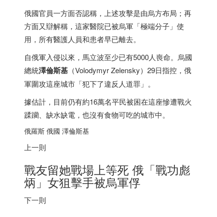
俄國官員一方面否認稱，上述攻擊是由烏方布局；再
方面又辯解稱，這家醫院已被烏軍「極端分子」使
用，所有醫護人員和患者早已離去。
自俄軍入侵以來，馬立波至少已有5000人喪命。烏國
總統
澤倫斯基
（Volodymyr Zelensky）29日指控，俄
軍圍攻這座城市「犯下了違反人道罪」。
據估計，目前仍有約16萬名平民被困在這座慘遭戰火
蹂躪、缺水缺電，也沒有食物可吃的城市中。
俄羅斯 俄國 澤倫斯基
上一則
戰友留她戰場上等死 俄「戰功彪
炳」女狙擊手被烏軍俘
下一則